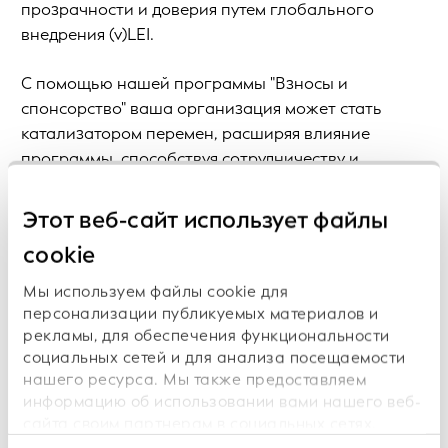
прозрачности и доверия путем глобального
внедрения (v)LEI.
С помощью нашей программы "Взносы и
спонсорство" ваша организация может стать
катализатором перемен, расширяя влияние
программы, способствуя сотрудничеству и
продвигая инициативы, которые укрепляют
Глобальную систему LEI:
Этот веб-сайт использует файлы
cookie
Совместные инициативы
- объедините усилия с
лидерами отрасли для поддержки проектов,
Мы используем файлы cookie для
которые интегрируют (v)LEI в системы цифровой
персонализации публикуемых материалов и
идентификации, прозрачность цепочки
рекламы, для обеспечения функциональности
социальных сетей и для анализа посещаемости
поставок и усилия по доступу к финансовым
нашего ресурса. Мы также предоставляем
услугам.
информацию об использовании вами нашего веб-
Взносы
- Предоставьте прямые финансовые
сайта своим партнерам в социальных сетях,
сотрудничающим с нами рекламным и
взносы для финансирования ключевых