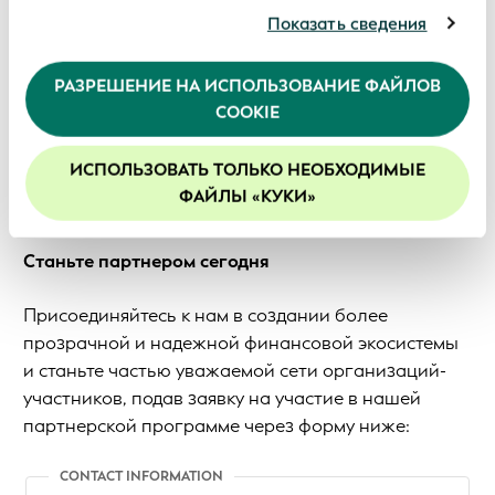
аналитическим организациям, которые могут
Показать сведения
инициатив и стратегических проектов, которые
комбинировать ее с другой информацией,
способствуют внедрению (v)LEI и инноваций.
предоставленной вами или полученной ими в
РАЗРЕШЕНИЕ НА ИСПОЛЬЗОВАНИЕ ФАЙЛОВ
Спонсорские возможности
- партнерство с
результате использования вами их услуг.
COOKIE
Продолжая использование нашего веб-сайта, вы
GLEIF в стратегических кампаниях,
соглашаетесь с нашей политикой в отношении
конференциях, образовательных мероприятиях
файлов cookie. Более подробная информация
ИСПОЛЬЗОВАТЬ ТОЛЬКО НЕОБХОДИМЫЕ
и технологических экспериментах для ускорения
приведена в документе с описанием нашей
ФАЙЛЫ «КУКИ»
влияния (v)LEI.
Политики конфиденциальности
.
Мы рекомендуем включить файлы cookie, чтобы
Станьте партнером сегодня
улучшить ваш опыт на нашем сайте.
Присоединяйтесь к нам в создании более
прозрачной и надежной финансовой экосистемы
и станьте частью уважаемой сети организаций-
участников, подав заявку на участие в нашей
партнерской программе через форму ниже:
CONTACT INFORMATION