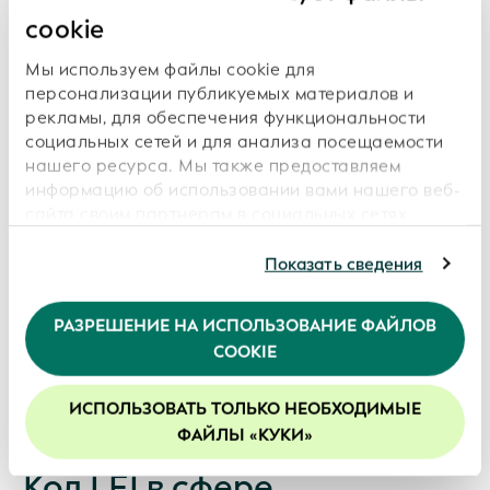
cookie
Подробнее
Мы используем файлы cookie для
персонализации публикуемых материалов и
рекламы, для обеспечения функциональности
социальных сетей и для анализа посещаемости
нашего ресурса. Мы также предоставляем
информацию об использовании вами нашего веб-
сайта своим партнерам в социальных сетях,
сотрудничающим с нами рекламным и
аналитическим организациям, которые могут
Показать сведения
комбинировать ее с другой информацией,
предоставленной вами или полученной ими в
РАЗРЕШЕНИЕ НА ИСПОЛЬЗОВАНИЕ ФАЙЛОВ
результате использования вами их услуг.
COOKIE
Продолжая использование нашего веб-сайта, вы
соглашаетесь с нашей политикой в отношении
файлов cookie. Более подробная информация
ИСПОЛЬЗОВАТЬ ТОЛЬКО НЕОБХОДИМЫЕ
приведена в документе с описанием нашей
ФАЙЛЫ «КУКИ»
Политики конфиденциальности
.
Код LEI в сфере