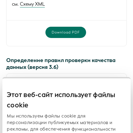
см.
Схему XML
Download PDF
Определение правил проверки качества
данных (версия 3.6)
XLS
– Определение правил проверки
качества данных, используемое при
Этот веб-сайт использует файлы
предварительной проверке и ежедневных
cookie
проверках фонда GLEIF
Мы используем файлы cookie для
персонализации публикуемых материалов и
рекламы, для обеспечения функциональности
Для получения дополнительной информации