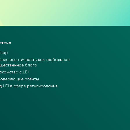
стема
зор
знес-идентичность как глобальное
щественное благо
акомство с LEI
оверяющие агенты
д LEI в сфере регулирования