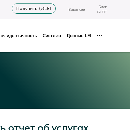
Блог
Получить (v)LEI
Вакансии
GLEIF
ая идентичность
Система
Данные LEI
•••
ь отчет об услугах