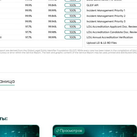
аница
ты:
Просмотров