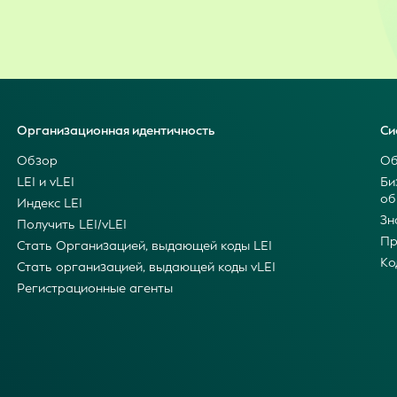
Организационная идентичность
Си
Обзор
Об
LEI и vLEI
Би
об
Индекс LEI
Зн
Получить LEI/vLEI
Пр
Стать Организацией, выдающей коды LEI
Ко
Стать организацией, выдающей коды vLEI
Регистрационные агенты