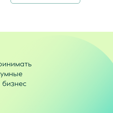
ринимать
зумные
и бизнес