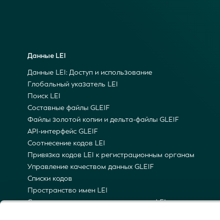
Данные LEI
Данные LEI: Доступ и использование
Глобальный указатель LEI
Поиск LEI
Составные файлы GLEIF
Файлы золотой копии и дельта-файлы GLEIF
API-интерфейс GLEIF
Соотнесение кодов LEI
Привязка кодов LEI к регистрационным органам
Управление качеством данных GLEIF
Списки кодов
Пространство имен LEI
Семантическая репрезентация кодов LEI
Уведомления по электронной почте о технических