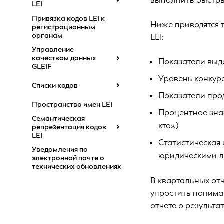
выполнить быстрый
LEI
Привязка кодов LEI к
Ниже приводятся т
регистрационным
органам
LEI:
Управление
качеством данных
Показатели выда
GLEIF
Уровень конкур
Списки кодов
Показатели прод
Пространство имен LEI
Процентное зна
Семантическая
кто».)
репрезентация кодов
LEI
Статистическая
Уведомления по
юридическими ли
электронной почте о
технических обновлениях
В квартальных отч
упростить понима
отчете о результа