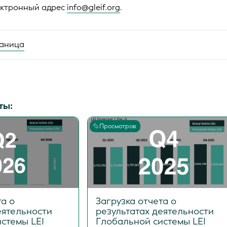
ектронный адрес
info@gleif.org
.
аница
ты:
Просмотров
та о
Загрузка отчета о
еятельности
результатах деятельности
стемы LEI
Глобальной системы LEI