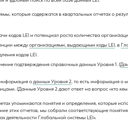
 и удобный поиск по всей базе данных LEI.
емы, которые содержатся в квартальных отчетах о резу
чи кодов LEI и потенциал роста количества организаци
енции между
организациями, выдающими коды LEI
, в
Гл
ления кодов LEI.
чение подтверждения справочных данных Уровня 1. (
Да
 информация о
данных Уровня 2
, то есть информация о 
цами. (Данные Уровня 2 дают ответ на вопрос «кто кем 
етах упоминаются понятия и определения, которые испо
ние этих отчетов, мы собрали соответствующие понятия
тах деятельности Глобальной системы LEI».