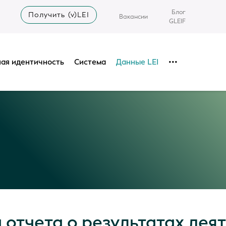
Блог
Получить (v)LEI
Вакансии
GLEIF
ая идентичность
Система
Данные LEI
•••
 отчета о результатах дея