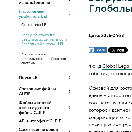
использование
Глобаль
Глобальный
указатель LEI
Статистика LEI
Загрузка отчетов о
Дата: 2026-04-28
результатах деятельности
Глобальной системы LEI
Архив отчетов о
деятельности Глобальной
системы LEI
Фонд
Global Legal 
события, касающи
Поиск LEI
Основой для соста
Составные файлы
GLEIF
единым авторитет
соответствующие 
Файлы золотой
копии и дельта-
которое идентифи
файлы GLEIF
содержащий откры
API-интерфейс GLEIF
помощью
инструм
Соотнесение кодов