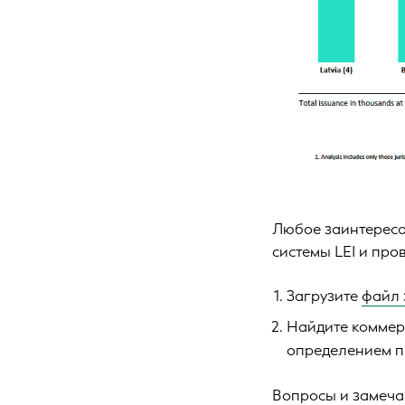
Любое заинтересо
системы LEI и про
Загрузите
файл 
Найдите коммерч
определением п
Вопросы и замеча