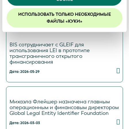
Продолжая использование нашего веб-сайта, вы
активами
соглашаетесь с нашей политикой в отношении
файлов cookie. Более подробная информация
ИСПОЛЬЗОВАТЬ ТОЛЬКО НЕОБХОДИМЫЕ
Дата: 2026-06-09
приведена в документе с описанием нашей
ФАЙЛЫ «КУКИ»
Политики конфиденциальности
.
Мы рекомендуем включить файлы cookie, чтобы
улучшить ваш опыт на нашем сайте.
BIS сотрудничает с GLEIF для
использования LEI в прототипе
трансграничного открытого
финансирования
Дата: 2026-05-29
Михаэла Флейшер назначена главным
операционным и финансовым директором
Global Legal Entity Identifier Foundation
Дата: 2026-03-03