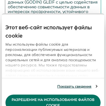
данных (GODIN) GLEIF с целью содействия
обеспечению совместимости данных в
интересах прозрачности, устойчивого
развития и цифрового доверия
Дата: 2026-07-16
Этот веб-сайт использует файлы
cookie
Мы используем файлы cookie для
ISITC и GLEIF начинают сотрудничество в
персонализации публикуемых материалов и
целях поддержки передовых отраслевых
рекламы, для обеспечения функциональности
практик и обеспечения прозрачности
социальных сетей и для анализа посещаемости
данных
нашего ресурса. Мы также предоставляем
информацию об использовании вами нашего веб-
Дата: 2026-06-16
сайта своим партнерам в социальных сетях,
сотрудничающим с нами рекламным и
аналитическим организациям, которые могут
Показать сведения
комбинировать ее с другой информацией,
GLEIF и Global Energy Monitor объединили
предоставленной вами или полученной ими в
РАЗРЕШЕНИЕ НА ИСПОЛЬЗОВАНИЕ ФАЙЛОВ
усилия для повышения прозрачности в
результате использования вами их услуг.
сфере владения энергетическими
COOKIE