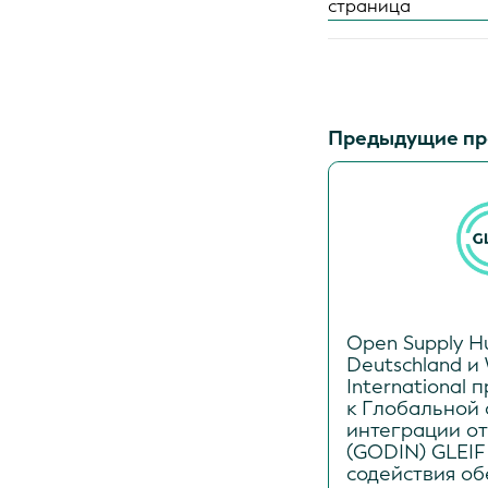
страница
Предыдущие пр
Open Supply H
Deutschland и 
International
к Глобальной 
интеграции о
(GODIN) GLEIF
содействия о