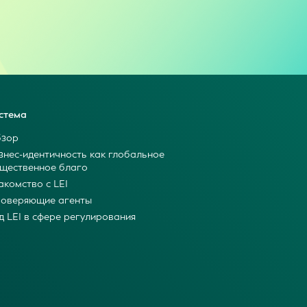
стема
зор
знес-идентичность как глобальное
щественное благо
акомство с LEI
оверяющие агенты
д LEI в сфере регулирования