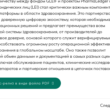
ничеству между фондом GLEIF и проектом PharmaLedger 
идических лиц (LEI) стал критически важным компонен
латформы в области здравоохранения. Это партнерств
ь доверенную цифровую экосистему, которая необходима
ационных решений и предлагает преимущества всем
ой системы здравоохранения, от производителей до
вое доверие, основой которого служит верифицируемы
 способствовать огромному росту операционной эффекти
ранения в глобальном масштабе. Оно также позволит
й обмен данными и документацией в самых разных сце
ключая обслуживание пациентов, клинические исследо
епаратов и партнерские отношения в цепочках поставо
с-релиз в виде файла PDF
Сле