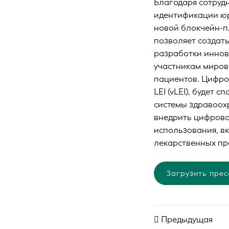
Благодаря сотруд
идентификации юр
новой блокчейн-п
позволяет создат
разработки иннов
участникам миров
пациентов. Цифро
LEI (vLEI), будет
системы здравоох
внедрить цифрово
использования, в
лекарственных пр
Загрузить прес
Предыдущая