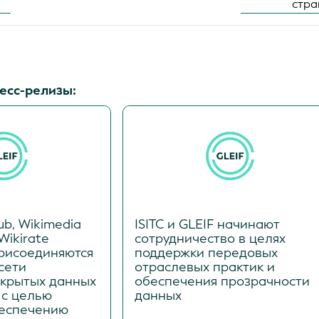
стр
есс-релизы:
ub, Wikimedia
ISITC и GLEIF начинают
Wikirate
сотрудничество в целях
 присоединяются
поддержки передовых
сети
отраслевых практик и
ткрытых данных
обеспечения прозрачности
 с целью
данных
беспечению