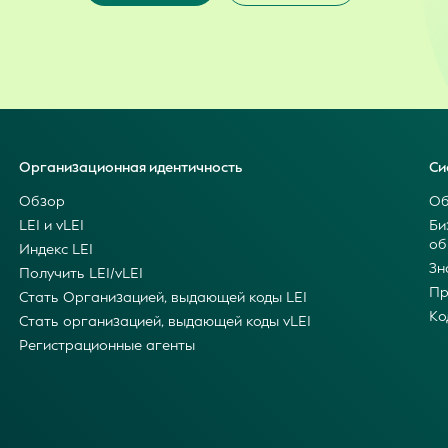
Организационная идентичность
Си
Обзор
Об
LEI и vLEI
Би
об
Индекс LEI
Зн
Получить LEI/vLEI
Пр
Стать Организацией, выдающей коды LEI
Ко
Стать организацией, выдающей коды vLEI
Регистрационные агенты