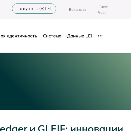
Блог
Получить (v)LEI
Вакансии
GLEIF
ая идентичность
Система
Данные LEI
•••
dger и GLEIF: инновации