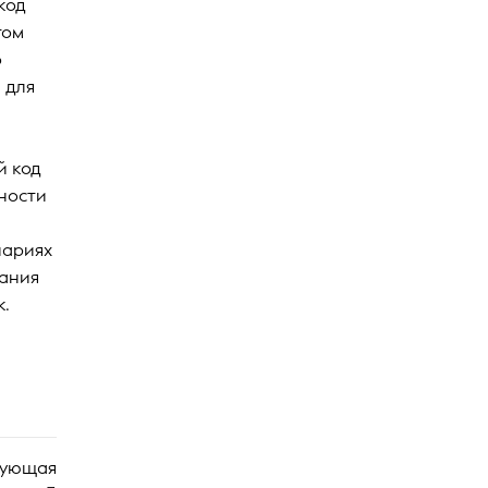
код
том
о
 для
й код
вности
нариях
вания
к.
дующая