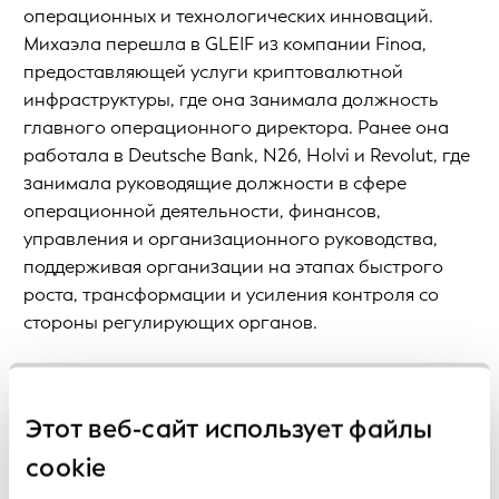
операционных и технологических инноваций.
Михаэла перешла в GLEIF из компании Finoa,
предоставляющей услуги криптовалютной
инфраструктуры, где она занимала должность
главного операционного директора. Ранее она
работала в Deutsche Bank, N26, Holvi и Revolut, где
занимала руководящие должности в сфере
операционной деятельности, финансов,
управления и организационного руководства,
поддерживая организации на этапах быстрого
роста, трансформации и усиления контроля со
стороны регулирующих органов.
Александр Кеч, генеральный директор GLEIF,
сказал: "Поскольку наша экосистема продолжает
Этот веб-сайт использует файлы
расширяться, охватывая новые географии,
сектора и участников, мы осознаем необходимость
cookie
укрепления наших собственных возможностей,