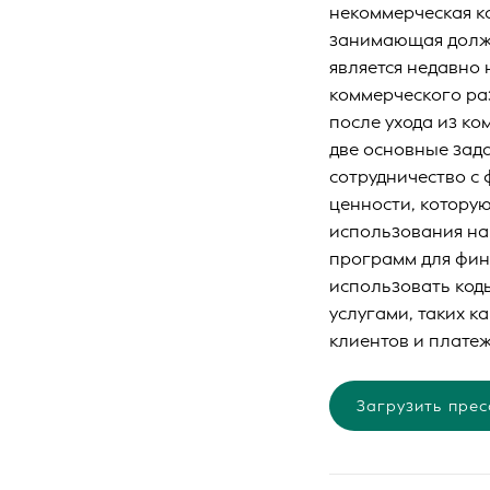
некоммерческая к
занимающая должн
является недавно
коммерческого ра
после ухода из к
две основные зад
сотрудничество с
ценности, котору
использования на
программ для фин
использовать код
услугами, таких 
клиентов и плате
Загрузить прес