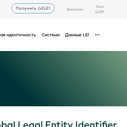
Блог
Получить (v)LEI
Вакансии
GLEIF
ая идентичность
Система
Данные LEI
•••
al Legal Entity Identifier