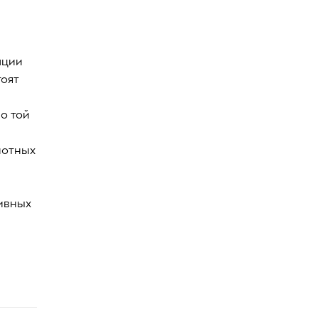
ации
тоят
о той
лотных
тивных