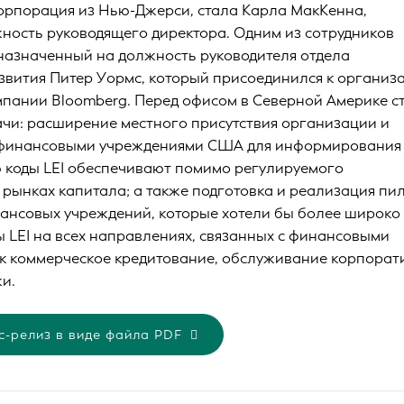
орпорация из Нью-Джерси, стала Карла МакКенна,
ость руководящего директора. Одним из сотрудников
 назначенный на должность руководителя отдела
звития Питер Уормс, который присоединился к организ
омпании Bloomberg. Перед офисом в Северной Америке с
ачи: расширение местного присутствия организации и
 финансовыми учреждениями США для информирования 
ю коды LEI обеспечивают помимо регулируемого
 рынках капитала; а также подготовка и реализация пи
ансовых учреждений, которые хотели бы более широко
ы LEI на всех направлениях, связанных с финансовыми
как коммерческое кредитование, обслуживание корпора
жи.
с-релиз в виде файла PDF