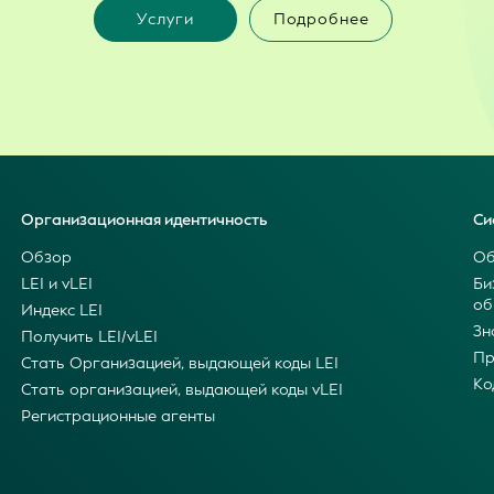
Услуги
Подробнее
Организационная идентичность
Си
Обзор
Об
LEI и vLEI
Би
об
Индекс LEI
Зн
Получить LEI/vLEI
Пр
Стать Организацией, выдающей коды LEI
Ко
Стать организацией, выдающей коды vLEI
Регистрационные агенты