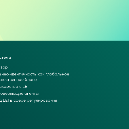
стема
зор
знес-идентичность как глобальное
щественное благо
акомство с LEI
оверяющие агенты
д LEI в сфере регулирования