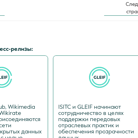
Сле
стр
есс-релизы:
ub, Wikimedia
ISITC и GLEIF начинают
Wikirate
сотрудничество в целях
 присоединяются
поддержки передовых
сети
отраслевых практик и
ткрытых данных
обеспечения прозрачности
 с целью
данных