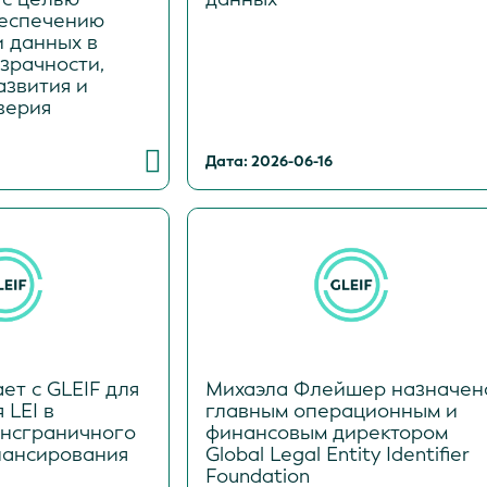
беспечению
и данных в
зрачности,
азвития и
верия
Дата: 2026-06-16
ет с GLEIF для
Михаэла Флейшер назначен
 LEI в
главным операционным и
ансграничного
финансовым директором
нансирования
Global Legal Entity Identifier
Foundation