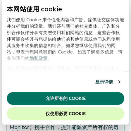
本网站使用 cookie
Open Supply Hub、维基媒体德国分会和
我们使用 Cookie 来个性化内容和广告、提供社交媒体功能
Wikirate International加入GLEIF的全球开放数
并分析我们的流量。我们还与我们的社交媒体、广告和分
据集成网络（GODIN），以推动数据互操作
析合作伙伴分享有关您使用我们网站的信息，这些合作伙
性，促进透明度、可持续性和数字信任
伴可能会将其与您提供给他们的其他信息或他们从您使用
日期: 2026-07-16
其服务中收集的信息相结合。如果您继续使用我们的网
站，即表示您同意我们的 Cookie。如需了解更多信息，请
参阅我们的
隐私政策
。
为了改进您在我们网站上的体验，建议不要关闭 Cookie。
ISITC与GLEIF启动合作，以支持行业最佳实践和
数据透明度
显示详情
日期: 2026-06-16
允许所有的 COOKIE
仅使用必要 COOKIE
GLEIF 与全球能源监测组织（Global Energy
Monitor）携手合作，提升能源资产所有权的透