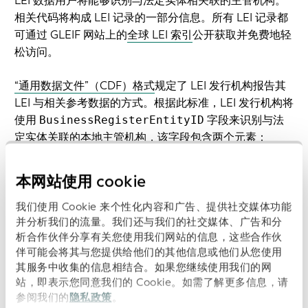
LEI 数据用户将能够识别与法定实体相关联的主管机构。
相关代码将构成 LEI 记录的一部分信息。所有 LEI 记录都
可通过 GLEIF 网站上的
全球 LEI 索引
公开获取并免费地轻
松访问。
“通用数据文件”（CDF）格式
规定了 LEI 发行机构报告其
LEI 与相关参考数据的方式。根据此标准，LEI 发行机构将
使用
字段来识别与法
BusinessRegisterEntityID
定实体关联的本地主管机构，该字段包含两个元素：
登记处：用于识别提供机构 ID 值（参见后续公告）的
本网站使用 cookie
商业登记处或其他注册机构的代码。接下来，该代码将
被分配给 GLEIF 注册机构名单中的主管机构。
我们使用 Cookie 来个性化内容和广告、提供社交媒体功能
并分析我们的流量。我们还与我们的社交媒体、广告和分
机构 ID：由主管机构维护的法定实体识别编码（当地编
析合作伙伴分享有关您使用我们网站的信息，这些合作伙
码）。
伴可能会将其与您提供给他们的其他信息或他们从您使用
其服务中收集的信息相结合。如果您继续使用我们的网
如果没有该 ID，可能报告登记处无相应机构 ID。
站，即表示您同意我们的 Cookie。如需了解更多信息，请
参阅我们的
隐私政策
。