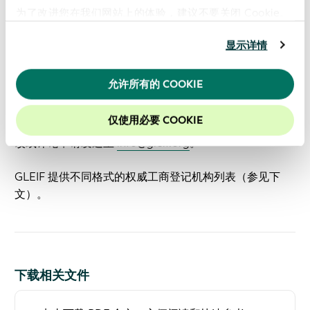
GLEIF 权威工商登记机构列表的实施
为了改进您在我们网站上的体验，建议不要关闭 Cookie。
GLEIF 将监控 LEI 发行机构对权威工商登记机构列表的遵
显示详情
守情况。在权威工商登记机构列表的每个新版本发布之
后，LEI 发行机构都必须在有限时间范围内实施所有变
允许所有的 COOKIE
更。
仅使用必要 COOKIE
GLEIF 权威工商登记机构列表将继续改进。有关本文的修
改或评论申请发送至
info@gleif.org
。
GLEIF 提供不同格式的权威工商登记机构列表（参见下
文）。
下载相关文件