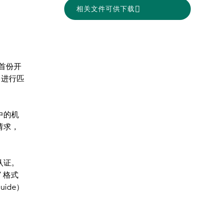
相关文件可供下载
首份开
进行匹
业中的机
册请求，
的认证。
V 格式
uide
）