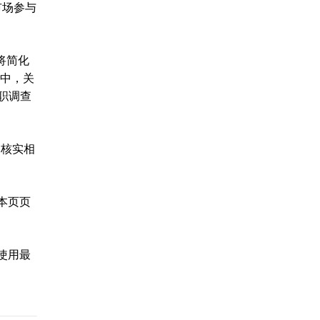
市场参与
，将简化
场中，关
尽职调查
构核实相
在本页页
，使用最