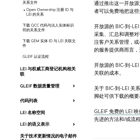
关系文件
通过推出这一开放源文
Open Ownership 注册 ID 与
者可以免费地把这些
LEI 的关系
下载 QCC 代码与法人实体标识
开放源的 BIC-到-
符的关系文件
采集、汇总和调整对手
下载 GEM 实体 ID 与 LEI 关联文
注客户关系管理，或者关
件
的服务提供商而言，
GLEIF 认证流程
开放源的 BIC-到
LEI 与权威工商登记机构相关
关联的成本。
联
GLEIF 数据质量管理
关于 BIC-到-LEI
脚处可供下载的概要
代码列表
GLEIF 免费的 LEI
LEI 名称空间
先进的方法和/或流
LEI 的语义表示
关于技术更新情况的电子邮件