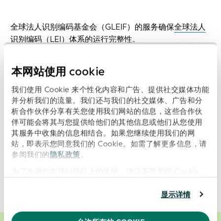
全球法人识别编码基金会（GLEIF）的服务确保
全球法人
识别编码（LEI）体系
的运行完整性。
《
GLEIF服务目录
》详细列出了GLEIF向公众及全球LEI系
本网站使用 cookie
统合作伙伴提供的各项服务。
我们使用 Cookie 来个性化内容和广告、提供社交媒体功能
GLEIF 致力于确保其服务绩效的透明度。
因此，我们每月
并分析我们的流量。我们还与我们的社交媒体、广告和分
析合作伙伴分享有关您使用我们网站的信息，这些合作伙
发布服务报告，
评估 GLEIF 的整体绩效。此外，我们还发
伴可能会将其与您提供给他们的其他信息或他们从您使用
布
关于 GLEIF 服务可用性的每日指标
。
其服务中收集的信息相结合。如果您继续使用我们的网
站，即表示您同意我们的 Cookie。如需了解更多信息，请
除了提供透明度外，这项服务绩效评估还揭示了改进的机
参阅我们的
隐私政策
。
会。一旦识别出这些机会，它们将推动我们服务组合的演
为了改进您在我们网站上的体验，建议不要关闭 Cookie。
进。
显示详情