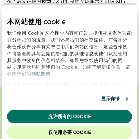
布了语义正确的模型，XBRL 是由全球非营利组织
XBRL
International
管理的开放式数字商业报告国际标准。
本网站使用 cookie
我们使用 Cookie 来个性化内容和广告、提供社交媒体功能
并分析我们的流量。我们还与我们的社交媒体、广告和分
可供下载的相关文件
析合作伙伴分享有关您使用我们网站的信息，这些合作伙
伴可能会将其与您提供给他们的其他信息或他们从您使用
其服务中收集的信息相结合。如果您继续使用我们的网
下载：
适用于 LEI 的可扩展商业报告语言分类法
站，即表示您同意我们的 Cookie。如需了解更多信息，请
参阅我们的
隐私政策
。
为了改进您在我们网站上的体验，建议不要关闭 Cookie。
显示详情
在业务合作伙伴的选择过程中，我们能够实现
允许所有的 COOKIE
更为智能、成本更低、更加可靠的决策
仅使用必要 COOKIE