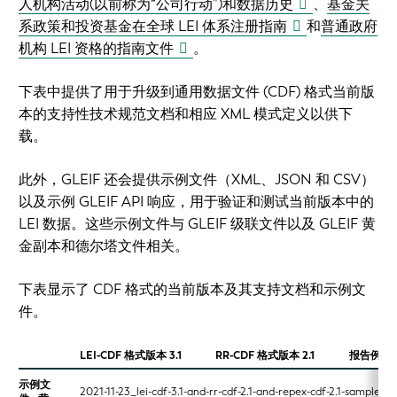
人机构活动(以前称为“公司行动”)和数据历史
、
基金关
系政策和投资基金在全球 LEI 体系注册指南
和
普通政府
机构 LEI 资格的指南文件
。
下表中提供了用于升级到通用数据文件 (CDF) 格式当前版
本的支持性技术规范文档和相应 XML 模式定义以供下
载。
此外，GLEIF 还会提供示例文件（XML、JSON 和 CSV）
以及示例 GLEIF API 响应，用于验证和测试当前版本中的
LEI 数据。这些示例文件与 GLEIF 级联文件以及 GLEIF 黄
金副本和德尔塔文件相关。
下表显示了 CDF 格式的当前版本及其支持文档和示例文
件。
LEI-CDF 格式版本 3.1
RR-CDF 格式版本 2.1
报告例外格
示例文
2021-11-23_lei-cdf-3.1-and-rr-cdf-2.1-and-repex-cdf-2.1-samples-de