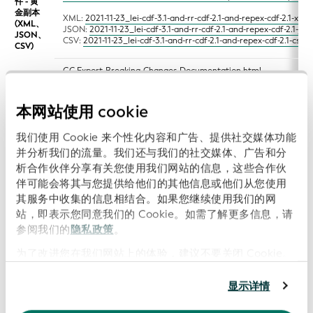
件 - 黄
金副本
XML:
2021-11-23_lei-cdf-3.1-and-rr-cdf-2.1-and-repex-cdf-2.1-xml-
(XML、
JSON:
2021-11-23_lei-cdf-3.1-and-rr-cdf-2.1-and-repex-cdf-2.1-json
JSON、
CSV:
2021-11-23_lei-cdf-3.1-and-rr-cdf-2.1-and-repex-cdf-2.1-csv-s
CSV)
GC-Export-Breaking-Changes-Documentation.html
注：
此文件说明了当用户迁移到即将发布的版本（LEI-CDF 3.1、RR-CD
黄金副本文件中可能出现的一些重大变更以及相应的解决方案。
本网站使用 cookie
2022-01-17_lei-cdf-3.1-and-rr-cdf-2.1-and-repex-cdf-2.1-xml-con
我们使用 Cookie 来个性化内容和广告、提供社交媒体功能
final.zip
示例文
2022-02-09_lei-cdf-3.1-and-rr-cdf-2.1-and-repex-cdf-2.1-xml-c
并分析我们的流量。我们还与我们的社交媒体、广告和分
件 - 级
example_v1.0-final.zip
析合作伙伴分享有关您使用我们网站的信息，这些合作伙
联文件
2022-02-09_upcoming-cdf-xml-comprehensive-example-descripti
伴可能会将其与您提供给他们的其他信息或他们从您使用
(XML)
注：
2022-02-09_lei-cdf-3.1-and-rr-cdf-2.1-and-repex-cdf-2.1-xm
其服务中收集的信息相结合。如果您继续使用我们的网
comprehensive-example_v1.0-final.zip 包含额外的字段并且更
站，即表示您同意我们的 Cookie。如需了解更多信息，请
参阅我们的
隐私政策
。
GLEIF-API-example.json
示例 -
GLEIF-API-Changes-Documentation.html
GLEIF
为了改进您在我们网站上的体验，建议不要关闭 Cookie。
API 响
注：
API 响应示例主要用来展示在即将发布的 API 中提供的全套
应
的有效性可能与现实情况不相符。
显示详情
XSLT 转
LEI-CDF_3.1-to-
RR-CDF_2.1-to-
Reporting
换
2.1_transformation.xslt
1.1_transformation.xslt
Format_2.