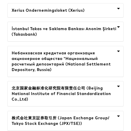
Xerius Ondernemingsloket (Xerius)
İstanbul Takas ve Saklama Bankası Anonim Şirketi
(Takasbank)
Небанковская кредитная организация
акционерное общество "Национальный
расчетный депозитарий (National Settlement
Depository, Russia)
北京国家金融标准化研究院有限责任公司 (Beijing
National Institute of Financial Standardization
Co.,Ltd)
株式会社東京証券取引所 (Japan Exchange Group/
Tokyo Stock Exchange (JPX/TSE))