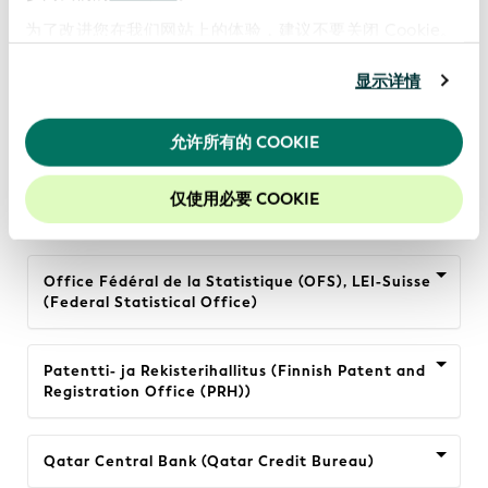
为了改进您在我们网站上的体验，建议不要关闭 Cookie。
Nasdaq CSD SE (Nasdaq LEI)
显示详情
National Securities Depository Limited (National
允许所有的 COOKIE
Securities Depository Limited)
仅使用必要 COOKIE
Nordic Legal Entity Identifier AB (NordLEI)
Office Fédéral de la Statistique (OFS), LEI-Suisse
(Federal Statistical Office)
Patentti- ja Rekisterihallitus (Finnish Patent and
Registration Office (PRH))
Qatar Central Bank (Qatar Credit Bureau)