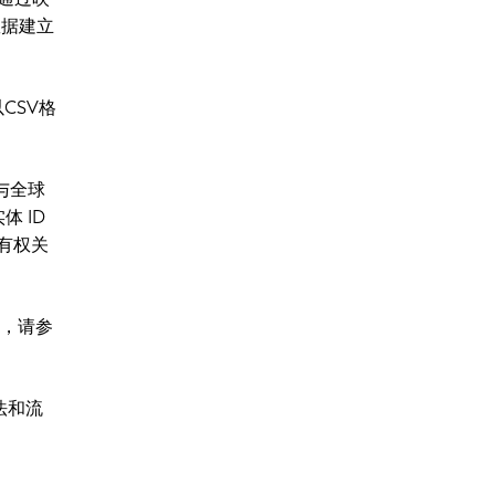
数据建立
CSV格
与全球
 ID
有权关
详情，请参
法和流