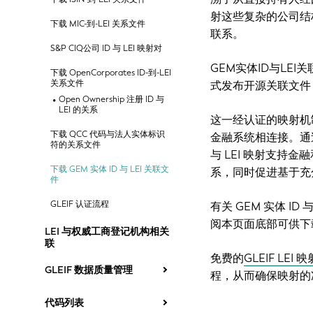
射这些复杂的公司结
下载 MIC-到-LEI 关系文件
联系。
S&P CIQ公司 ID 与 LEI 映射对
GEM实体ID与LEI
下载 OpenCorporates ID-到-LEI
关系文件
式发布开源关联文件
Open Ownership 注册 ID 与
LEI 的关系
这一经认证的映射机
下载 QCC 代码与法人实体标识
金融系统相连接。通
符的关系文件
与 LEI 映射支
下载 GEM 实体 ID 与 LEI 关联文
系，同时促进基于充
件
GLEIF 认证流程
有关 GEM 实体 ID
阅本页面底部可供下
LEI 与权威工商登记机构相关
联
免费的
GLEIF LEI
GLEIF 数据质量管理
程，从而确保映射的
代码列表