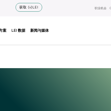
获取 (v)LEI
职业机会
以外的翻译由人工智能提供支持。我们不保证准确性，也不对使用翻译内
歧义，
英文版
将作为准。
方案
LEI 数据
新闻与媒体