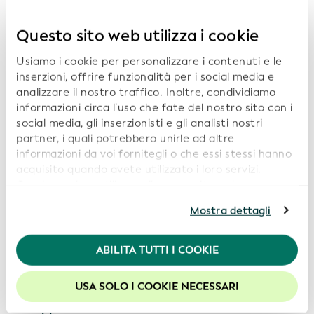
Per trovare un partner commerciale si deve effettuare
Questo sito web utilizza i cookie
una ricerca tra le organizzazioni che emettono codici LEI
accreditati - dette anche Unità operative locali - Local
Usiamo i cookie per personalizzare i contenuti e le
Operating Units (LOU) - e le organizzazioni che
Ulteriori informazioni
inserzioni, offrire funzionalità per i social media e
emettono codici vLEI qualificati.
analizzare il nostro traffico. Inoltre, condividiamo
informazioni circa l’uso che fate del nostro sito con i
social media, gli inserzionisti e gli analisti nostri
partner, i quali potrebbero unirle ad altre
Pubblico
informazioni da voi fornitegli o che essi stessi hanno
Notifiche e-mail sugli aggiornamenti tecnici
acquisito quando avete utilizzato i loro servizi.
Continuando a utilizzare il nostro sito web,
La GLEIF emette notifiche e-mail periodiche che
acconsentite all’uso dei cookie. Per ulteriori
forniscono aggiornamenti sugli sviluppi tecnici attinenti
Mostra dettagli
Ulteriori informazioni
informazioni, siete pregati di consultare la nostra
ai codici LEI.
Politica in materia di privacy
.
ABILITA TUTTI I COOKIE
Per usufruire della migliore esperienza sul nostro sito
web, consigliamo di lasciare i cookie abilitati.
USA SOLO I COOKIE NECESSARI
Pubblico
Rapporto sui servizi della GLEIF