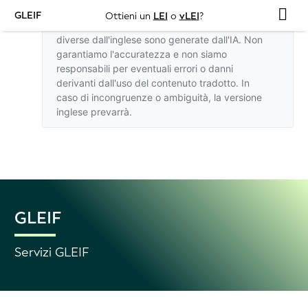
GLEIF
Ottieni un
LEI
o
vLEI
?
Le traduzioni di questo sito web in lingue
diverse dall'inglese sono generate dall'IA. Non
garantiamo l'accuratezza e non siamo
responsabili per eventuali errori o danni
derivanti dall'uso del contenuto tradotto. In
caso di incongruenze o ambiguità,
la versione
inglese
prevarrà.
GLEIF
Servizi GLEIF