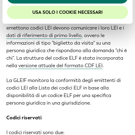
web, consigliamo di lasciare i cookie abilitati.
USA SOLO I COOKIE NECESSARI
Il
formato Common Data File (CDF) LEI
definisce le
modalità secondo le quali le organizzazioni che
emettono codici LEI devono comunicare i loro LEI e i
dati di riferimento di primo livello
, ovvero le
informazioni di tipo "biglietto da visita" su una
persona giuridica che rispondono alla domanda "chi è
chi". La struttura del codice ELF è stata incorporata
nella
versione attuale del formato CDF LEI
.
La GLEIF monitora la conformità degli emittenti di
codici LEI alla Lista dei codici ELF in base alla
disponibilità di un codice ELF per una specifica
persona giuridica in una giurisdizione.
Codici riservati
I codici riservati sono due: