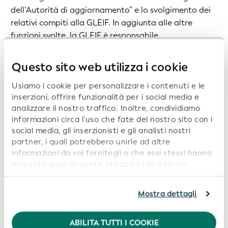
dell’Autorità di aggiornamento” e lo svolgimento dei
relativi compiti alla GLEIF. In aggiunta alle altre
funzioni svolte, la GLEIF è responsabile
dell'identificazione delle forme giuridiche esistenti e
dell'assegnazione di un codice ELF univoco a ciascuna
Questo sito web utilizza i cookie
forma giuridica ai sensi della norma ISO 20275.
Usiamo i cookie per personalizzare i contenuti e le
Ulteriori informazioni sulle Autorità di aggiornamento
inserzioni, offrire funzionalità per i social media e
per le norme ISO sono disponibili
qui
.
analizzare il nostro traffico. Inoltre, condividiamo
informazioni circa l’uso che fate del nostro sito con i
Le parti interessate che desiderano suggerire una
social media, gli inserzionisti e gli analisti nostri
forma giuridica da includere nella Lista dei codici ELF
partner, i quali potrebbero unirle ad altre
sono invitate a inviare un’e-mail a
info@gleif.org
.
informazioni da voi fornitegli o che essi stessi hanno
acquisito quando avete utilizzato i loro servizi.
Implementazione della Lista dei codici ELF
Continuando a utilizzare il nostro sito web,
acconsentite all’uso dei cookie. Per ulteriori
Mostra dettagli
informazioni, siete pregati di consultare la nostra
Le
organizzazioni che emettono codici LEI
Politica in materia di privacy
.
riporteranno il codice ELF nei loro processi di
ABILITA TUTTI I COOKIE
emissione dei LEI e nelle loro comunicazioni.
Per usufruire della migliore esperienza sul nostro sito