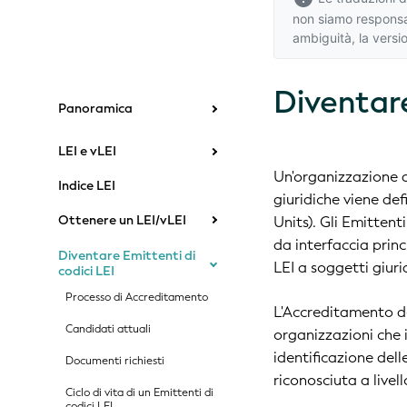
non siamo responsab
ambiguità,
la versi
Diventare
Panoramica
LEI e vLEI
Un'organizzazione au
Indice LEI
giuridiche viene def
Ottenere un LEI/vLEI
Units). Gli Emittenti
da interfaccia princ
Diventare Emittenti di
LEI a soggetti giuri
codici LEI
Processo di Accreditamento
L'Accreditamento d
Candidati attuali
organizzazioni che 
identificazione del
Documenti richiesti
riconosciuta a livell
Ciclo di vita di un Emittenti di
codici LEI