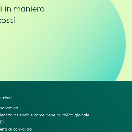
i in maniera
costi
luzioni
noramica
identità aziendale come bene pubblico globale
LEI
enti di convalida