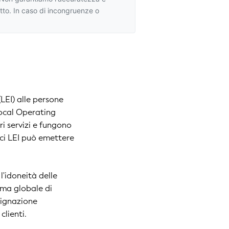
otto. In caso di incongruenze o
(LEI) alle persone
Local Operating
tri servizi e fungono
dici LEI può emettere
l'idoneità delle
ema globale di
signazione
clienti.