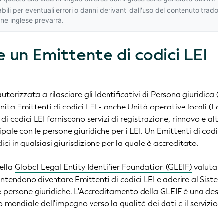
ili per eventuali errori o danni derivanti dall'uso del contenuto trad
one inglese
prevarrà.
 un Emittente di codici LEI
torizzata a rilasciare gli Identificativi di Persona giuridica 
inita
Emittenti di codici LEI
- anche Unità operative locali (
 di codici LEI forniscono servizi di registrazione, rinnovo e al
ipale con le persone giuridiche per i LEI. Un Emittenti di co
dici in qualsiasi giurisdizione per la quale è accreditato.
ella
Global Legal Entity Identifier Foundation (GLEIF)
valuta 
intendono diventare Emittenti di codici LEI e aderire al Sist
le persone giuridiche. L'Accreditamento della GLEIF è una de
o mondiale dell'impegno verso la qualità dei dati e il servizio 