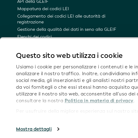
API della GLEIF
Mappatura dei codici LEI
Collegamento dei codici LEI alle autorità di
registrazione
Gestione della qualità dei dati in seno alla GLEIF
Elenchi dei codici
Namespace LEI
Rappresentazione semantica del codice LEI
Questo sito web utilizza i cookie
Notifiche e-mail sugli aggiornamenti tecnici
Usiamo i cookie per personalizzare i contenuti e le ins
analizzare il nostro traffico. Inoltre, condividiamo in
social media, gli inserzionisti e gli analisti nostri pa
da voi fornitegli o che essi stessi hanno acquisito qu
Seguic
utilizzare il nostro sito web, acconsentite all’uso dei 
consultare la nostra
Politica in materia di privacy
.
Per usufruire della migliore esperienza sul nostro sito
Informazion
Copyright GLEIF 2026
Mostra dettagli
Condizioni d