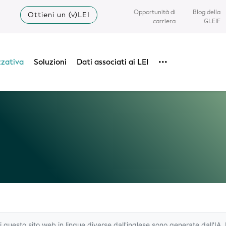
Opportunità di
Blog della
Ottieni un (v)LEI
carriera
GLEIF
zzativa
Soluzioni
Dati associati ai LEI
•••
i questo sito web in lingue diverse dall'inglese sono generate dall'I