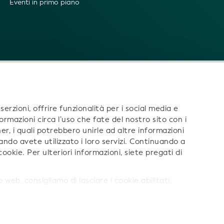
Eventi in primo piano
erzioni, offrire funzionalità per i social media e
formazioni circa l’uso che fate del nostro sito con i
rtner, i quali potrebbero unirle ad altre informazioni
ando avete utilizzato i loro servizi. Continuando a
i:
cookie. Per ulteriori informazioni, siete pregati di
 web, consigliamo di lasciare i cookie abilitati.
i sulla società
Termini
Termini di utilizzo dei dati associati ai L
'uso di AI
Politica in materia di privacy
Cookie
Mappa del S