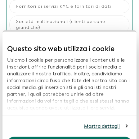
Fornitori di servizi KYC e fornitori di dati
Società multinazionali (clienti persone
giuridiche)
Piccole e medie imprese (clienti persone
Questo sito web utilizza i cookie
giuridiche)
Usiamo i cookie per personalizzare i contenuti e le
Organizzazioni che emettono codici LEI
inserzioni, offrire funzionalità per i social media e
analizzare il nostro traffico. Inoltre, condividiamo
informazioni circa l’uso che fate del nostro sito con i
social media, gli inserzionisti e gli analisti nostri
Vantaggi per istituti di vendita
partner, i quali potrebbero unirle ad altre
informazioni da voi fornitegli o che essi stessi hanno
acquisito quando avete utilizzato i loro servizi.
Miglioramento della soddisfazione del cliente
Continuando a utilizzare il nostro sito web,
attraverso un servizio aggiuntivo
acconsentite all’uso dei cookie. Per ulteriori
Mostra dettagli
informazioni, siete pregati di consultare la nostra
Tempi di onboarding ridotti per i clienti delle
Politica in materia di privacy
.
entità