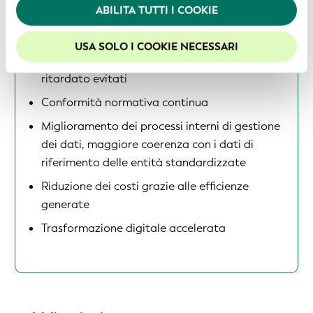
ABILITA TUTTI I COOKIE
Per usufruire della migliore esperienza sul nostro sito
Rinnovo più efficiente durante il ciclo di
web, consigliamo di lasciare i cookie abilitati.
aggiornamento
USA SOLO I COOKIE NECESSARI
Potenziali costi contrattuali per l’onboarding
ritardato evitati
Conformità normativa continua
Miglioramento dei processi interni di gestione
dei dati, maggiore coerenza con i dati di
riferimento delle entità standardizzate
Riduzione dei costi grazie alle efficienze
generate
Trasformazione digitale accelerata