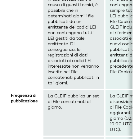
causa di guasti tecnici, è
contengono
possibile che in
sempre tutti i 
determinati giorni i file
LEI pubblicati
pubblicati da un
File Copia oro
emittente dei codici LEI
GLEIF inclusi i
non contengano tutti i
di riferimento
LEI gestiti da tale
associati e tutt
emittente. Di
nuovi codici L
conseguenza, le
pubblicati dag
registrazioni di dati
emittenti dop
associati ai codici LEI
pubblicazione
interessate non verranno
precedente di
inserite nei File
File Copia oro
concatenati pubblicati in
tali giorni.
Frequenza di
La GLEIF pubblica un set
La GLEIF met
pubblicazione
di File concatenati al
disposizione t
giorno.
di File Copia 
aggiornati al
giorno (02:00
10:00 UTC, 18
UTC).