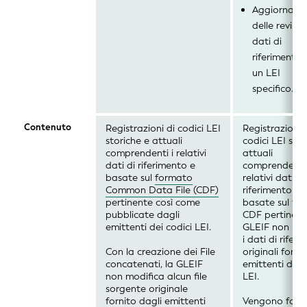
Aggiorname
delle revisio
dati di
riferimento 
un LEI
specifico.
Contenuto
Registrazioni di codici LEI
Registrazioni 
storiche e attuali
codici LEI stor
comprendenti i relativi
attuali
dati di riferimento e
comprendenti 
basate sul
formato
relativi dati di
Common Data File (CDF)
riferimento e
pertinente così come
basate sul fo
pubblicate dagli
CDF pertinent
emittenti dei codici LEI.
GLEIF non mod
i dati di rifer
Con la creazione dei File
originali fornit
concatenati, la GLEIF
emittenti dei 
non modifica alcun file
LEI.
sorgente originale
fornito dagli emittenti
Vengono forni