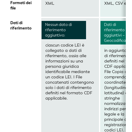
Formati dei
XML
XML, CSV e J
file
Dati di
Nessun dato di
Dati di
riferimento
riferimento
riferimento
aggiuntivo:
aggiuntivi –
Geocodifica:
ciascun codice LEI è
collegato a dati di
in aggiunta ai
riferimento, ossia alle
di riferimento
informazioni su una
definiti nel f
persona giuridica
CDF applicabil
identificabile mediante
File Copia oro
un codice LEI. I File
comprendono 
concatenati contengono
coordinate
solo i dati di riferimento
(longitudine e
definiti nel formato CDF
latitudine) e le
applicabile.
stringhe
normalizzate 
indirizzi per l
legale e la se
principale di 
registrazione 
codici LEI.