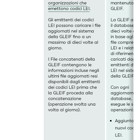
organizzazioni che
mantenuto da
emettono codici LEI
.
GLEIF.
Gli emittenti dei codici
La GLEIF agg
LEI possono caricare i file
il database fi
aggiornati nel sistema
dieci volte al 
della GLEIF fino a un
in base agli ul
massimo di dieci volte al
file comprende
giorno.
LEI e i relativi
di riferimento
I File concatenati della
caricati dagli
GLEIF contengono le
emittenti dei 
informazioni incluse negli
LEI nel sistem
ultimi file aggiornati resi
della GLEIF.
disponibili dagli emittenti
dei codici LEI prima che
Con ogni
la GLEIF proceda alla
aggiornament
concatenazione
database, la 
(operazione svolta una
esegue le seg
volta al giorno).
operazioni:
Aggiunta di
nuovi codici
LEI.