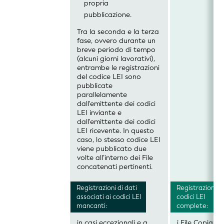
propria
pubblicazione.
Tra la seconda e la terza
fase, ovvero durante un
breve periodo di tempo
(alcuni giorni lavorativi),
entrambe le registrazioni
del codice LEI sono
pubblicate
parallelamente
dall'emittente dei codici
LEI inviante e
dall'emittente dei codici
LEI ricevente. In questo
caso, lo stesso codice LEI
viene pubblicato due
volte all’interno dei File
concatenati pertinenti.
Registrazioni di dati
Registrazioni di
associati ai codici LEI
codici LEI
mancanti:
complete:
in casi eccezionali e a
i File Copia or