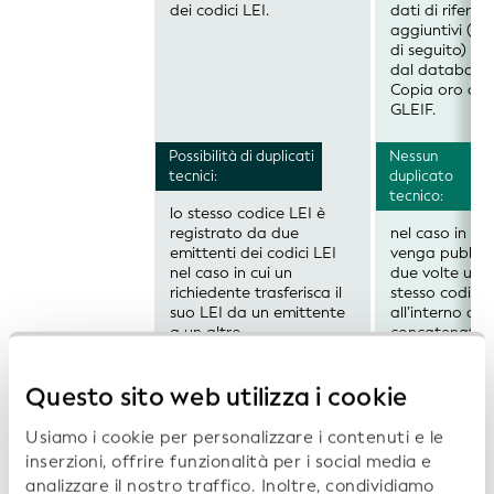
dei codici LEI.
dati di riferim
aggiuntivi (si
di seguito) der
dal database
Copia oro del
GLEIF.
Possibilità di duplicati
Nessun
tecnici:
duplicato
tecnico:
lo stesso codice LEI è
registrato da due
nel caso in cui
emittenti dei codici LEI
venga pubbli
nel caso in cui un
due volte uno
richiedente trasferisca il
stesso codice 
suo LEI da un emittente
all’interno di u
a un altro.
concatenato
durante il suo
L'emittente dei codici
trasferimento
Questo sito web utilizza i cookie
emittente di L
LEI inviante imposta
un altro (cfr.
lo stato di
colonna di sini
Usiamo i cookie per personalizzare i contenuti e le
registrazione su
per maggiori
inserzioni, offrire funzionalità per i social media e
dettagli), la 
PENDING_ARCHIVAL
analizzare il nostro traffico. Inoltre, condividiamo
identifica tale