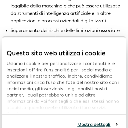
leggibile dalla macchina e che può essere utilizzato
da strumenti di intelligenza artificiale e in altre
applicazioni e processi aziendali digitalizzati.
Superamento dei rischi e delle limitazioni associate
all’utilizzo manuale dei dati, quali tempo,
inefficienza, errore umano e costi amministrativi
Questo sito web utilizza i cookie
elevati.
Usiamo i cookie per personalizzare i contenuti e le
Creando set di dati più ricchi con una migliore
inserzioni, offrire funzionalità per i social media e
categorizzazione delle persone giuridiche, lo
analizzare il nostro traffico. Inoltre, condividiamo
strumento promuove una comprensione e una
informazioni circa l’uso che fate del nostro sito con i
trasparenza maggiori nel mercato globale. Funziona
social media, gli inserzionisti e gli analisti nostri
con il LEI per creare un set di dati coerente a livello
partner, i quali potrebbero unirle ad altre
informazioni da voi fornitegli o che essi stessi hanno
globale.
acquisito quando avete utilizzato i loro servizi.
Continuando a utilizzare il nostro sito web,
acconsentite all’uso dei cookie. Per ulteriori
Mostra dettagli
informazioni, siete pregati di consultare la nostra