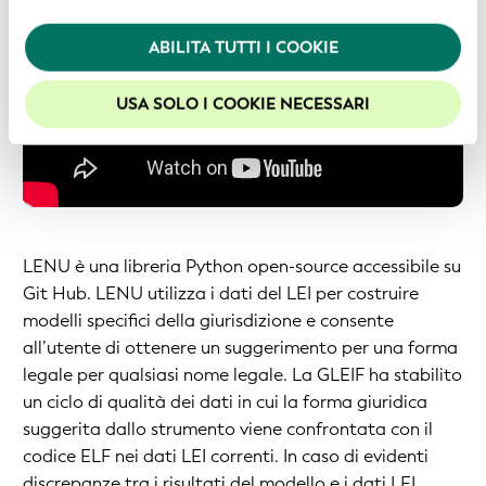
Politica in materia di privacy
.
ABILITA TUTTI I COOKIE
Per usufruire della migliore esperienza sul nostro sito
web, consigliamo di lasciare i cookie abilitati.
USA SOLO I COOKIE NECESSARI
LENU è una libreria Python open-source accessibile su
Git Hub. LENU utilizza i dati del LEI per costruire
modelli specifici della giurisdizione e consente
all’utente di ottenere un suggerimento per una forma
legale per qualsiasi nome legale. La GLEIF ha stabilito
un ciclo di qualità dei dati in cui la forma giuridica
suggerita dallo strumento viene confrontata con il
codice ELF nei dati LEI correnti. In caso di evidenti
discrepanze tra i risultati del modello e i dati LEI