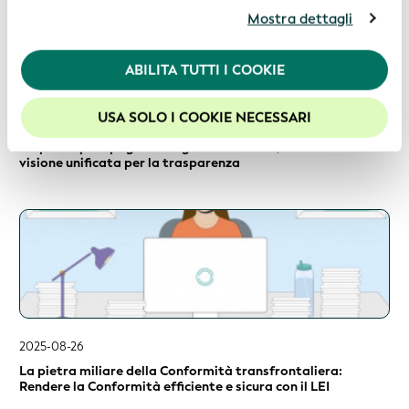
acconsentite all’uso dei cookie. Per ulteriori
Mostra dettagli
informazioni, siete pregati di consultare la nostra
Politica in materia di privacy
.
ABILITA TUTTI I COOKIE
Per usufruire della migliore esperienza sul nostro sito
web, consigliamo di lasciare i cookie abilitati.
USA SOLO I COOKIE NECESSARI
2025-09-25
Un ponte per i pagamenti globali: GAFI 16, BIC e LEI - Una
visione unificata per la trasparenza
2025-08-26
La pietra miliare della Conformità transfrontaliera:
Rendere la Conformità efficiente e sicura con il LEI