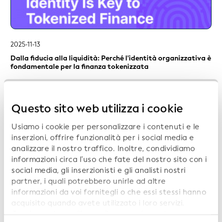
2025-11-13
Dalla fiducia alla liquidità: Perché l'identità organizzativa è
fondamentale per la finanza tokenizzata
Questo sito web utilizza i cookie
Usiamo i cookie per personalizzare i contenuti e le
inserzioni, offrire funzionalità per i social media e
analizzare il nostro traffico. Inoltre, condividiamo
informazioni circa l’uso che fate del nostro sito con i
2025-11-11
social media, gli inserzionisti e gli analisti nostri
Scalare gli asset digitali con la fiducia: Identità e
partner, i quali potrebbero unirle ad altre
Conformità come infrastruttura centrale
informazioni da voi fornitegli o che essi stessi hanno
acquisito quando avete utilizzato i loro servizi.
Continuando a utilizzare il nostro sito web,