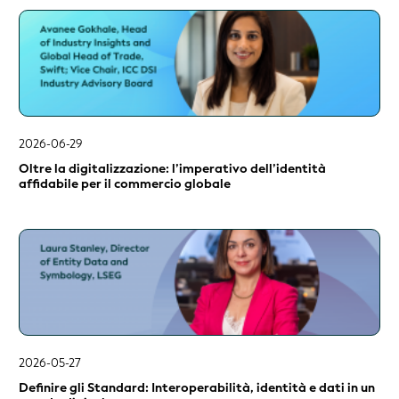
2023
2022
2021
2020
2019
2026-06-29
2018
Oltre la digitalizzazione: l’imperativo dell’identità
2017
affidabile per il commercio globale
2016
2015
2026-05-27
Definire gli Standard: Interoperabilità, identità e dati in un