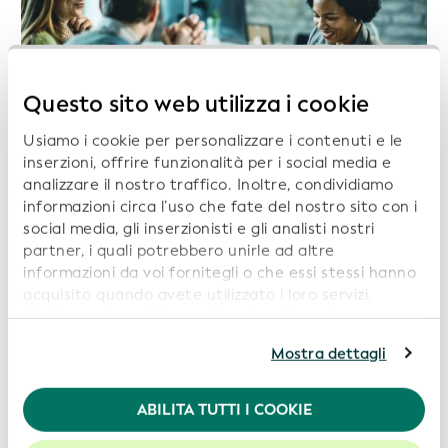
Questo sito web utilizza i cookie
Usiamo i cookie per personalizzare i contenuti e le
inserzioni, offrire funzionalità per i social media e
analizzare il nostro traffico. Inoltre, condividiamo
informazioni circa l’uso che fate del nostro sito con i
social media, gli inserzionisti e gli analisti nostri
partner, i quali potrebbero unirle ad altre
informazioni da voi fornitegli o che essi stessi hanno
acquisito quando avete utilizzato i loro servizi.
Fonti per ulteriori informazioni su come
Continuando a utilizzare il nostro sito web,
creare valore aziendale con il LEI
acconsentite all’uso dei cookie. Per ulteriori
Mostra dettagli
informazioni, siete pregati di consultare la nostra
Politica in materia di privacy
.
ABILITA TUTTI I COOKIE
McKinsey & Company and GLEIF
Per usufruire della migliore esperienza sul nostro sito
web, consigliamo di lasciare i cookie abilitati.