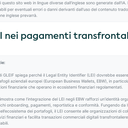
i questo sito web in lingue diverse dall'inglese sono generate dall'I
ili per eventuali errori o danni derivanti dall'uso del contenuto trad
one inglese
prevarrà.
I nei pagamenti transfrontal
ie:
i GLEIF spiega perché il Legal Entity Identifier (LEI) dovrebbe essere
afogli aziendali europei (European Business Wallets, EBW), in particola
uzioni finanziarie che operano in ecosistemi finanziari regolamentati.
mostra come l’integrazione del LEI negli EBW rafforzi un’identità org
fichi onboarding, pagamenti, reportistica e conformità. Fungendo da li
dell’ecosistema dei portafogli, il LEI consente alle organizzazioni di coll
izi finanziari e facilita transazioni commerciali digitali transfrontaliere
abili.