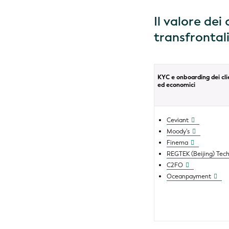
Il valore dei
transfrontali
KYC e onboarding dei clie
ed economici
Ceviant
Moody’s
Finema
REGTEK (Beijing) Tec
C2FO
Oceanpayment