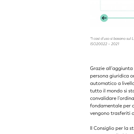
*I casi d’uso si basano su
ISO20022 – 2021
Grazie all’aggiunta
persona giuridica o
automatico a livello
tutto il mondo si s
convalidare l’ordina
fondamentale per con
vengono trasferiti ol
Il Consiglio per la 