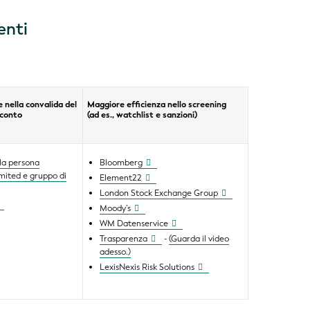
enti
 nella convalida del
Maggiore efficienza nello screening
-conto
(ad es., watchlist e sanzioni)
lla persona
Bloomberg
imited e gruppo di
Element22
London Stock Exchange Group
Moody’s
WM Datenservice
Trasparenza
-
(Guarda il video
adesso.)
LexisNexis Risk Solutions