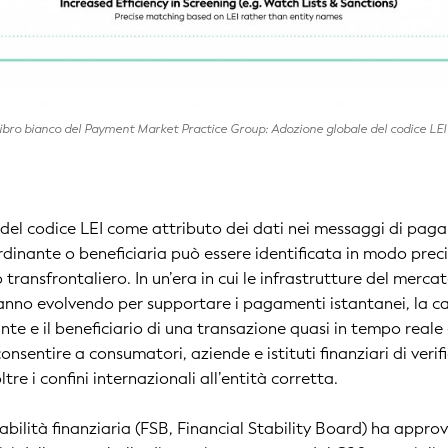
l Libro bianco del Payment Market Practice Group: Adozione globale del codice L
 del codice LEI come attributo dei dati nei messaggi di pag
rdinante o beneficiaria può essere identificata in modo prec
 transfrontaliero. In un’era in cui le infrastrutture del merc
tanno evolvendo per supportare i pagamenti istantanei, la cap
nte e il beneficiario di una transazione quasi in tempo reale 
sentire a consumatori, aziende e istituti finanziari di verifi
tre i confini internazionali all’entità corretta.
stabilità finanziaria (FSB, Financial Stability Board) ha approv