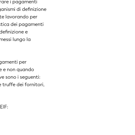
orare i pagamenti
ganismi di definizione
ente lavorando per
stica dei pagamenti
 definizione e
messi lungo la
agamenti per
rie e non quando
ve sono i seguenti:
truffe dei fornitori,
EIF: