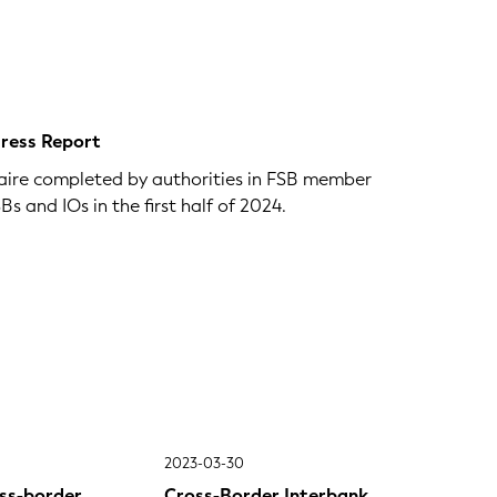
gress Report
naire completed by authorities in FSB member
 and IOs in the first half of 2024.
2023-03-30
ss-border
Cross-Border Interbank