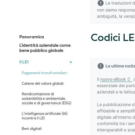
Le traduzioni d
non siamo responsab
ambiguità,
la versi
Codici LE
Panoramica
L’identità aziendale come
bene pubblico globale
Il LEI
Le ultime notiz
Pagamenti transfrontalieri
Il
nuovo eBook
d
Catene del valore globali
essenziale dei port
aziendali e le istit
Rendicontazione di
sostenibilità e ambientale,
sociale e di governance (ESG)
La pubblicazione di
affidabile e sempli
L’intelligenza artificiale (IA)
digitale all’interno 
incontra il LEI
conformità tra i serv
Beni digitali
interoperabili e scal