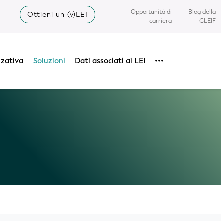
Opportunità di
Blog della
Ottieni un (v)LEI
carriera
GLEIF
zzativa
Soluzioni
Dati associati ai LEI
•••