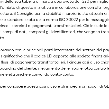
tivi della sua tabella di marcia approvata dal G20 per migli
ll’ambito di questa iniziativa e in collaborazione con altri or
ettore, il Consiglio per la stabilità finanziaria sta attualm
izzo standardizzato della norma ISO 20022 per la messaggi
 vincoli correlati ai pagamenti transfrontalieri. Ciò include la
i campi di dati, compresi gli identificatori, che vengono tras
to.
orando con le principali parti interessate del settore dei p
 significativo che il codice LEI apporta alle società finanzia
flussi di pagamento transfrontalieri. I cinque casi d’uso chia
oarding del cliente, rilevamento delle frodi e lotta contro le 
ture elettroniche e convalida conto-conto.
er conoscere questi casi d’uso e gli impegni principali di GL