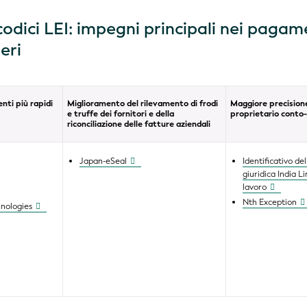
 codici LEI: impegni principali nei pagam
eri
nti più rapidi
Miglioramento del rilevamento di frodi
Maggiore precisione
e truffe dei fornitori e della
proprietario conto
riconciliazione delle fatture aziendali
Japan-eSeal
Identificativo de
giuridica India L
lavoro
Nth Exception
hnologies