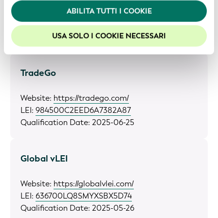
Website:
https://www.edge.toppan.com/
ABILITA TUTTI I COOKIE
Per usufruire della migliore esperienza sul nostro sito
LEI:
353800460NTF5K7NU940
web, consigliamo di lasciare i cookie abilitati.
Qualification Date: 2025-09-05
USA SOLO I COOKIE NECESSARI
TradeGo
Website:
https://tradego.com/
LEI:
984500C2EED6A7382A87
Qualification Date: 2025-06-25
Global vLEI
Website:
https://globalvlei.com/
LEI:
636700LQ8SMYXSBX5D74
Qualification Date: 2025-05-26