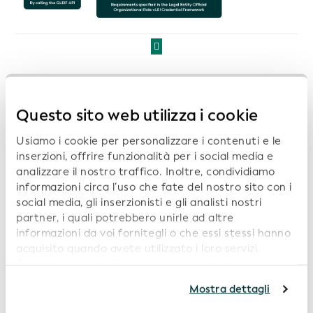
Elenco degli Emittenti di vLEI:
Questo sito web utilizza i cookie
Usiamo i cookie per personalizzare i contenuti e le
inserzioni, offrire funzionalità per i social media e
SHECA
analizzare il nostro traffico. Inoltre, condividiamo
informazioni circa l’uso che fate del nostro sito con i
Website:
https://static.sheca.com/vlei-web/
social media, gli inserzionisti e gli analisti nostri
LEI:
83680008RNIDW9LD8Z21
partner, i quali potrebbero unirle ad altre
Qualification Date: 2025-10-15
informazioni da voi fornitegli o che essi stessi hanno
acquisito quando avete utilizzato i loro servizi.
Continuando a utilizzare il nostro sito web,
acconsentite all’uso dei cookie. Per ulteriori
TOPPAN Edge Inc.
Mostra dettagli
informazioni, siete pregati di consultare la nostra
Politica in materia di privacy
.