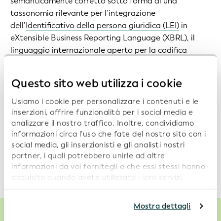
semanticamente corretto sotto forma di una
tassonomia rilevante per l’integrazione
dell’
Identificativo della persona giuridica (LEI)
in
eXtensible Business Reporting Language (XBRL), il
linguaggio internazionale aperto per la codifica
digitale dei bilanci di esercizio gestito da
XBRL
International
, un consorzio senza scopo di lucro.
Questo sito web utilizza i cookie
Usiamo i cookie per personalizzare i contenuti e le
inserzioni, offrire funzionalità per i social media e
analizzare il nostro traffico. Inoltre, condividiamo
File associati da scaricare
informazioni circa l’uso che fate del nostro sito con i
social media, gli inserzionisti e gli analisti nostri
partner, i quali potrebbero unirle ad altre
Scarica:
Tassonomia XBRL per i codici LEI
informazioni da voi fornitegli o che essi stessi hanno
acquisito quando avete utilizzato i loro servizi.
Continuando a utilizzare il nostro sito web,
acconsentite all’uso dei cookie. Per ulteriori
Mostra dettagli
informazioni, siete pregati di consultare la nostra
Politica in materia di privacy
.