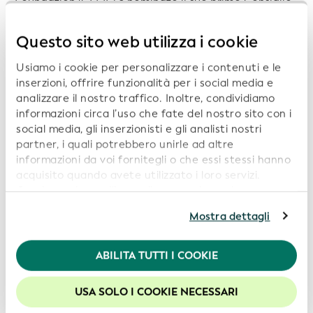
Foundation (GLEIF) e nominato il suo primo
Consiglio
di Amministrazione
.
Questo sito web utilizza i cookie
Sito Web del Consiglio per la stabilità finanziaria
Usiamo i cookie per personalizzare i contenuti e le
inserzioni, offrire funzionalità per i social media e
Scaricare come PDF:
Financial Stability Board Report
analizzare il nostro traffico. Inoltre, condividiamo
– A Global Legal Entity Identifier for Financial Markets
informazioni circa l’uso che fate del nostro sito con i
(Rapporto del Consiglio per la stabilità finanziaria –
social media, gli inserzionisti e gli analisti nostri
Un identificativo della persona giuridica globale per i
partner, i quali potrebbero unirle ad altre
mercati finanziari) (2012)
informazioni da voi fornitegli o che essi stessi hanno
acquisito quando avete utilizzato i loro servizi.
Continuando a utilizzare il nostro sito web,
acconsentite all’uso dei cookie. Per ulteriori
Mostra dettagli
informazioni, siete pregati di consultare la nostra
Politica in materia di privacy
.
ABILITA TUTTI I COOKIE
Per usufruire della migliore esperienza sul nostro sito
web, consigliamo di lasciare i cookie abilitati.
USA SOLO I COOKIE NECESSARI