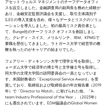
アセット ウェルス マネジメントのチーフデータオフィ
スを設立しました。金融調査局の副局長を務めた経験が
あり、金融安定監督評議会を支援し、取引主体識別子
(LEI) の導入支援を含め、様々なデータとリスクのソリュ
ーションを導入しました。初の最高リスク責任者とし
て、Bunge社のチーフ リスク オフィスを創設しまし
た。クレディ・スイス、メリルリンチ、IBM、KPMGで
要職を歴任してきました。ラトガース大学で経営学の教
鞭を執ったのがキャリアの始まりでした。
フェアリー・ディキンソン大学で理学士号を取得し、フ
ォーダム大学で経済学の博士号と文学修士号を取得し、
同大学の文理大学院の諮問委員会の一員となっていま
す。米国財務省の「Exceptional Service Award」を受
賞しており、取締役および取締役会の年次報告書（2019
年）で「Director to Watch」に挙げられた他、「A-
team Industry Professional of the Year 」（2023年）
にも選出されています。EDM協議会のGlobal Women