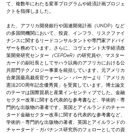
て、複数年にわたる変革プログラムや経済計画プロジェ
クトを指揮しました。
また、アフリカ開発銀行や国連開発計画（UNDP）など
の多国間機関において、投資、インフラ、リスクファイ
ナンスに関するリードコンサルタントや専門家アドバイ
ザーを務めています。さらに、コヴェナント大学経済政
策開発研究センター
（CEPDeR）
の研究員や、マスター
カードの副社長としてサハラ以南のアフリカにおける公
共部門テクノロジー事業を統括しています。元アメリカ
合衆国最高裁長官ウォーレン・バーガーより「アメリカ
憲法200周年記念優秀賞」を受賞しています。博士論文
のテーマは国際貿易と産業インセンティブでした。金融
セクター改革に関する代表的な参考書など、学術的・専
門的な出版物の著者です。英国とアイルランドのチャー
タード金融セクター改革に関する代表的な参考書など、
学術的・専門的な出版物の著者。英国とアイルランドの
チャータード・ガバナンス研究所のフェローとしての資