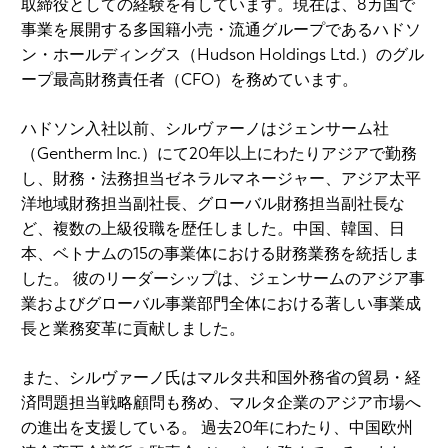
取締役としての経験を有しています。現在は、8カ国で
事業を展開する多国籍小売・流通グループであるハドソ
ン・ホールディングス（Hudson Holdings Ltd.）のグル
ープ最高財務責任者（CFO）を務めています。
ハドソン入社以前、シルヴァーノはジェンサーム社
（Gentherm Inc.）にて20年以上にわたりアジアで勤務
し、財務・法務担当ゼネラルマネージャー、アジア太平
洋地域財務担当副社長、グローバル財務担当副社長な
ど、複数の上級役職を歴任しました。中国、韓国、日
本、ベトナムの15の事業体における財務業務を統括しま
した。 彼のリーダーシップは、ジェンサームのアジア事
業およびグローバル事業部門全体における著しい事業成
長と業務変革に貢献しました。
また、シルヴァーノ氏はマルタ共和国外務省の貿易・経
済問題担当戦略顧問も務め、マルタ企業のアジア市場へ
の進出を支援している。 過去20年にわたり、中国欧州