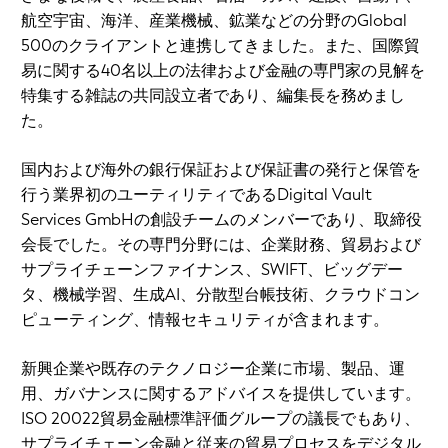
航空宇宙、海洋、産業機械、鉱業などの分野のGlobal
500のクライアントと連携してきました。また、国際貿
易に関する40名以上の法律および金融の専門家の見解を
特集する雑誌の共同設立者であり、編集長を務めまし
た。
国内および海外の銀行保証および保証書の発行と保管を
行う業界初のユーティリティであるDigital Vault
Services GmbHの創設チームのメンバーであり、取締役
会長でした。その専門分野には、企業財務、貿易および
サプライチェーンファイナンス、SWIFT、ビッグデー
タ、機械学習、生成AI、分散型台帳技術、クラウドコン
ピューティング、情報セキュリティが含まれます。
新興企業や既存のテクノロジー企業に市場、製品、運
用、ガバナンスに関するアドバイスを提供しています。
ISO 20022貿易金融標準評価グループの議長でもあり、
サプライチェーン金融と従来の貿易プロセスをデジタル