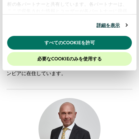
コンサルタントになる前は、カナダ証券保管所（CDS）
析の各パートナーと共有しています。各パートナーは、
ここで収集された情報とユーザーが各パートナーに提供
に19年間在籍し、その間、経営執行委員会のメンバーと
した他の情報、ユーザーが各パートナーのサービスを使
して、国内業務、国際関係、および商品管理・開発機能
用したときに収集した他の情報を組み合わせて使用する
詳細を表示
を統括する上級幹部を務めました。
ことがあります。
当ウェブサイトの使用を続行するとク
ッキーに同意したことになります。
バターリル氏は過去40年にわたり資本市場分野で活躍し
すべてのCOOKIEを許可
当社のウェブサイトでのエクスペリエンスを向上させる
ており、特にポストトレード分野に注力してきました。
ために、Cookieを有効にしておくことをお勧めします。
ウェスタン・オンタリオ大学で経済学の学士号を取得し
必要なCOOKIEのみを使用する
ています。カナダ国籍を有し、過去20年間は南米のコロ
ンビアに在住しています。