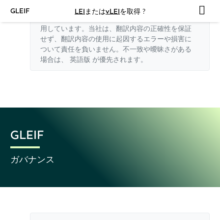
GLEIF
LEI
または
vLEI
を取得 ?
このウェブサイトの英語以外の翻訳はAIを利
用しています。当社は、翻訳内容の正確性を保証
せず、翻訳内容の使用に起因するエラーや損害に
ついて責任を負いません。不一致や曖昧さがある
場合は、
英語版
が優先されます。
GLEIF
ガバナンス