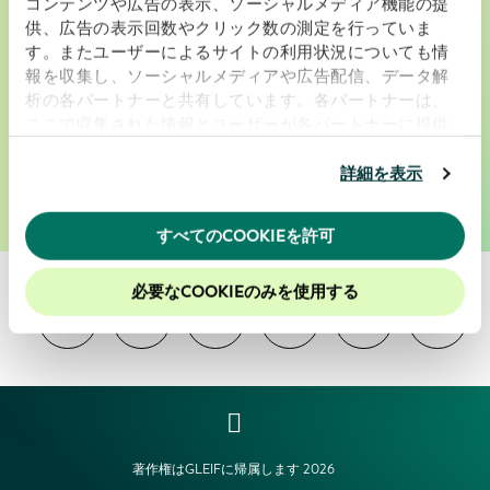
コンテンツや広告の表示、ソーシャルメディア機能の提
供、広告の表示回数やクリック数の測定を行っていま
私たちは、よりスマートで、費用が少なく、
す。またユーザーによるサイトの利用状況についても情
報を収集し、ソーシャルメディアや広告配信、データ解
信頼性のある取引相手の決定を可能にします
析の各パートナーと共有しています。各パートナーは、
ここで収集された情報とユーザーが各パートナーに提供
した他の情報、ユーザーが各パートナーのサービスを使
サービス
使用方法
用したときに収集した他の情報を組み合わせて使用する
詳細を表示
ことがあります。
当ウェブサイトの使用を続行するとク
ッキーに同意したことになります。
すべてのCOOKIEを許可
当社のウェブサイトでのエクスペリエンスを向上させる
ために、Cookieを有効にしておくことをお勧めします。
必要なCOOKIEのみを使用する
著作権はGLEIFに帰属します 2026