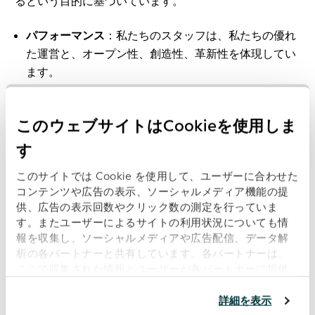
るという目的に基づいています。
パフォーマンス
：私たちのスタッフは、私たちの優れ
た運営と、オープン性、創造性、革新性を体現してい
ます。
整合性
：私たちは発言通りに行動し、意図通りに発言
します。私たちは、当組織や、グローバルLEIシステ
このウェブサイトはCookieを使用しま
ムの管理全体を通じて、専門性と信頼性の提供に注力
す
しています。
敬意
：自分が期待するのと同じ敬意をもって顧客、パ
このサイトでは Cookie を使用して、ユーザーに合わせた
コンテンツや広告の表示、ソーシャルメディア機能の提
ートナー、従業員、仲間に接します。善意をもとに判
供、広告の表示回数やクリック数の測定を行っていま
断し、疑わしい場合は単に質問します。
す。またユーザーによるサイトの利用状況についても情
可視性
：私たちは、取引主体の識別およびデータサー
報を収集し、ソーシャルメディアや広告配信、データ解
ビスへのアクセスと透明性を提供します。
析の各パートナーと共有しています。各パートナーは、
ここで収集された情報とユーザーが各パートナーに提供
オープンさ
：私たちは、システムへのオープンでグロ
した他の情報、ユーザーが各パートナーのサービスを使
ーバルな参加やエンゲージメントを支持しています。
用したときに収集した他の情報を組み合わせて使用する
詳細を表示