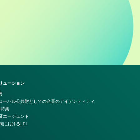
リューション
要
ローバル公共財としての企業のアイデンティティ
EI特集
証エージェント
制におけるLEI