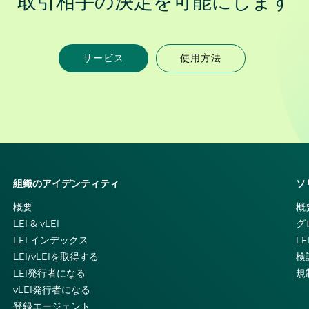
取引相手の決定を可能にします
サービス
使用方法
組織のアイデンティティ
ソ
概要
概
LEI & vLEI
グ
LEI インデックス
L
LEI/vLEIを取得する
検
LEI発行者になる
規
vLEI発行者になる
登録エージェント