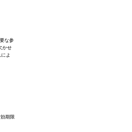
主要な参
欠かせ
れによ
有効期限