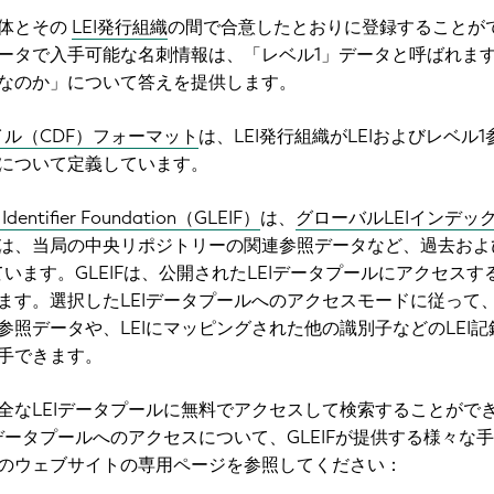
主体とその
LEI発行組織
の間で合意したとおりに登録することが
ータで入手可能な名刺情報は、「レベル1」データと呼ばれま
なのか」について答えを提供します。
イル（CDF）フォーマット
は、LEI発行組織がLEIおよびレベル
について定義しています。
y Identifier Foundation（GLEIF）
は、
グローバルLEIインデッ
は、当局の中央リポジトリーの関連参照データなど、過去およ
ています。GLEIFは、公開されたLEIデータプールにアクセスす
ます。選択したLEIデータプールへのアクセスモードに従って
参照データや、LEIにマッピングされた他の識別子などのLEI記
手できます。
全なLEIデータプールに無料でアクセスして検索することがで
データプールへのアクセスについて、GLEIFが提供する様々な
のウェブサイトの専用ページを参照してください：