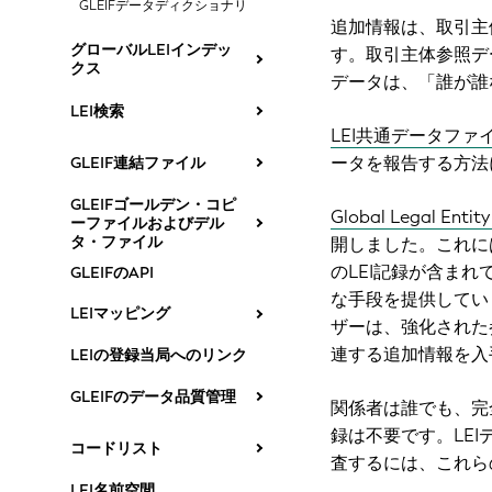
GLEIFデータディクショナリ
追加情報は、取引
グローバルLEIインデッ
す。取引主体参照デ
クス
データは、「誰が誰
LEI検索
LEI共通データファ
ータを報告する方法
GLEIF連結ファイル
GLEIFゴールデン・コピ
Global Legal Entit
ーファイルおよびデル
タ・ファイル
開しました。これに
のLEI記録が含まれ
GLEIFのAPI
な手段を提供してい
LEIマッピング
ザーは、強化された
連する追加情報を入
LEIの登録当局へのリンク
GLEIFのデータ品質管理
関係者は誰でも、完
録は不要です。LEI
コードリスト
査するには、これら
LEI名前空間