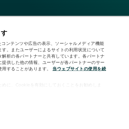
ます
わせたコンテンツや広告の表示、ソーシャルメディア機能
ます。またユーザーによるサイトの利用状況について
タ解析の各パートナーと共有しています。各パートナ
に提供した他の情報、ユーザーが各パートナーのサー
する:
使用することがあります。
当ウェブサイトの使用を続
めに、Cookieを有効にしておくことをお勧めしま
利用規約
LEIデータ利用規約
AI利用規約
プライバシーポリシー
クッキー
サイトマップ