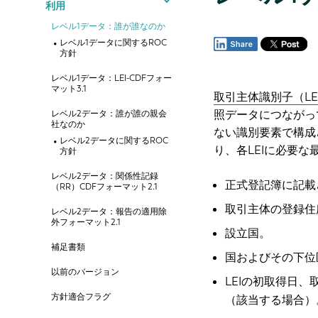
利用
レベル1データ：誰が誰なのか
レベル1データに関するROC
方針
レベル1データ：LEI-CDFフォー
マット3.1
取引主体識別子（LE
照データにつながっ
レベル2データ：誰が誰の親会
社なのか
ない識別要素で構成
レベル2データに関するROC
り、各LEIに必要
方針
レベル2データ：関係性記録
正式登記簿に記載
（RR）CDFフォーマット2.1
取引主体の登録住
レベル2データ：報告の適用除
外フォーマット2.1
設立国。
補足書類
国およびその下位
以前のバージョン
LEIの初取得日、
方針適合フラグ
（該当する場合）