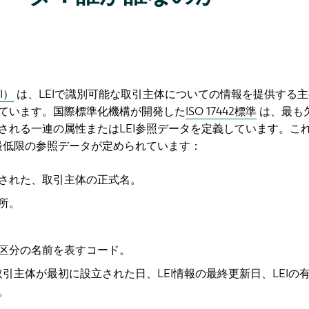
I）
は、LEIで識別可能な取引主体についての情報を提供する
ています。国際標準化機構が開発した
ISO 17442標準
は、最も
される一連の属性またはLEI参照データを定義しています。こ
な最低限の参照データが定められています：
された、取引主体の正式名。
所。
区分の名前を表すコード。
取引主体が最初に設立された日、LEI情報の最終更新日、LEIの
。