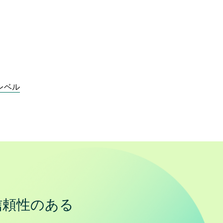
。
レベル
信頼性のある