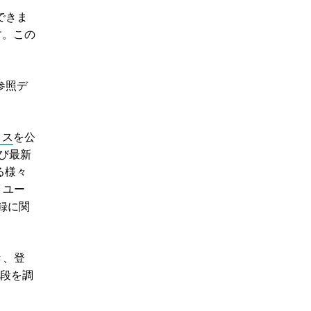
できま
す。この
1参照デ
クス
を公
び最新
る様々
、ユー
録に関
き、登
手段を調