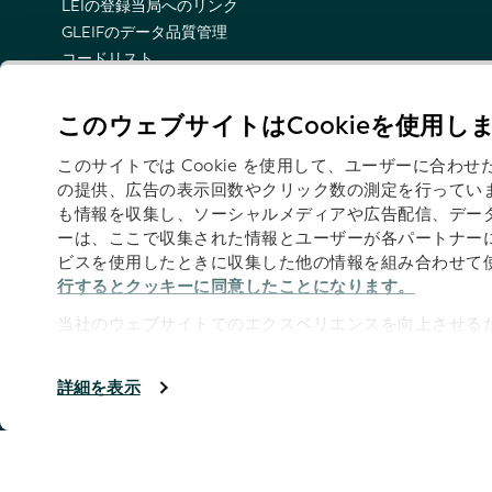
LEIの登録当局へのリンク
GLEIFのデータ品質管理
コードリスト
LEI名前空間
LEIのセマンティック表示
このウェブサイトはCookieを使用し
技術的な最新情報の電子メール通知
このサイトでは Cookie を使用して、ユーザーに合
の提供、広告の表示回数やクリック数の測定を行ってい
も情報を収集し、ソーシャルメディアや広告配信、デー
ーは、ここで収集された情報とユーザーが各パートナー
フォロー
ビスを使用したときに収集した他の情報を組み合わせて
行するとクッキーに同意したことになります。
当社のウェブサイトでのエクスペリエンスを向上させるた
す。
奥付
著作権はGLEIFに帰属します 2026
詳細を表示