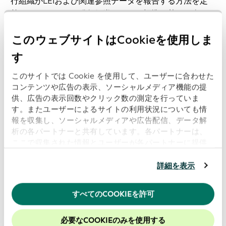
行組織がLEIおよび関連参照データを報告する方法を定
義しています。LEI発行組織は、この標準に基づき次の2
つの要素で構成される
BusinessRegisterEntityID
このウェブサイトはCookieを使用しま
のフィールドを使って、取引主体と関連のある現地当局
資料を特定します:
す
登録：主体IDの値を提供した商業登記簿またはその他
このサイトでは Cookie を使用して、ユーザーに合わせた
コンテンツや広告の表示、ソーシャルメディア機能の提
の登録当局を識別するコード (次の項目を参照)。将来
供、広告の表示回数やクリック数の測定を行っていま
は、GLEIF登録当局リストに含まれる当局資料に割り
す。またユーザーによるサイトの利用状況についても情
当てられるコードになるでしょう。
報を収集し、ソーシャルメディアや広告配信、データ解
析の各パートナーと共有しています。各パートナーは、
主体ID: 当局資料で管理される、取引主体の識別子 (ロ
ここで収集された情報とユーザーが各パートナーに提供
ーカルナンバー)。
した他の情報、ユーザーが各パートナーのサービスを使
用したときに収集した他の情報を組み合わせて使用する
詳細を表示
このIDが入手できない場合、登記簿が関連する主体IDな
ことがあります。
当ウェブサイトの使用を続行するとク
しで報告される場合もあります。
ッキーに同意したことになります。
すべてのCOOKIEを許可
当社のウェブサイトでのエクスペリエンスを向上させる
GLEIF登録当局リストの実現
ために、Cookieを有効にしておくことをお勧めします。
必要なCOOKIEのみを使用する