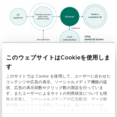
このウェブサイトはCookieを使用しま
す
Ensuring high data quality in the Global LEI System
Download as:
PNG
,
EPS
このサイトでは Cookie を使用して、ユーザーに合わせた
コンテンツや広告の表示、ソーシャルメディア機能の提
供、広告の表示回数やクリック数の測定を行っていま
す。またユーザーによるサイトの利用状況についても情
報を収集し、ソーシャルメディアや広告配信、データ解
析の各パートナーと共有しています。各パートナーは、
ここで収集された情報とユーザーが各パートナーに提供
した他の情報、ユーザーが各パートナーのサービスを使