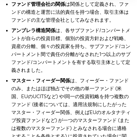
ファンド管理会社の関係
は関係として定義され、ファ
ンドの構造と運営に法的責任を持つ場合、取引主体は
ファンドの主な管理会社としてみなされます。
アンブレラ構造関係
は、各サブファンド/コンパートメ
ントが自らの投資目標、個別の投資方針および戦略、
資産の分離、個々の投資家を持ち、サブファンド/コン
パートメント間で責任の分離がなされた1つ以上のサブ
ファンド/コンパートメントを有する取引主体として定
義されました。
マスター・フィーダー関係
は、フィーダー・ファンド
のみ、またはほぼ独占でその他の単一ファンド (米
国、EUのUCITSなど) やI同一の投資戦略を持つ複数の
ファンド (後者については、適用法規制にしたがった
マスター・フィーダー関係、例えばEUのオルタナティ
ブ投資ファンドなど) が一つのマスターファンド (また
は複数のマスターファンド) とみなされる場合に適格
とすることを条件とする) に投資されていた場合に関