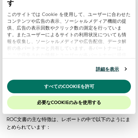
表にある子会社のリスト、法的申請書など)、またはそ
す
の他のソースに基づき関係性情報を検証します。
このサイトでは Cookie を使用して、ユーザーに合わせた
親会社に関する情報は、LEIの発行または更新のため
コンテンツや広告の表示、ソーシャルメディア機能の提
に提供しなければならない情報の一部になる
でしょ
供、広告の表示回数やクリック数の測定を行っていま
す。またユーザーによるサイトの利用状況についても情
う。ただし、ROCの報告に詳細を記載した理由によ
報を収集し、ソーシャルメディアや広告配信、データ解
り、この情報の提供を断るオプションもあります。
析の各パートナーと共有しています。各パートナーは、
ここで収集された情報とユーザーが各パートナーに提供
Global Legal Entity Identifier Foundation (GLEIF)
は、
した他の情報、ユーザーが各パートナーのサービスを使
グローバルLEシステムにおける取引主体の
直接および
用したときに収集した他の情報を組み合わせて使用する
詳細を表示
最終的な親会社のデータを収集するのに必要な組織的お
ことがあります。
当ウェブサイトの使用を続行するとク
よび技術的標準
を開発しました。
ッキーに同意したことになります。
すべてのCOOKIEを許可
当社のウェブサイトでのエクスペリエンスを向上させる
グローバルLEIシステムにおけるファンドの関係性に関
ために、Cookieを有効にしておくことをお勧めします。
必要なCOOKIEのみを使用する
する方針と投資ファンドの登録に関する指針
ROC文書の主な特徴は、レポートの中で以下のようにま
とめられています：