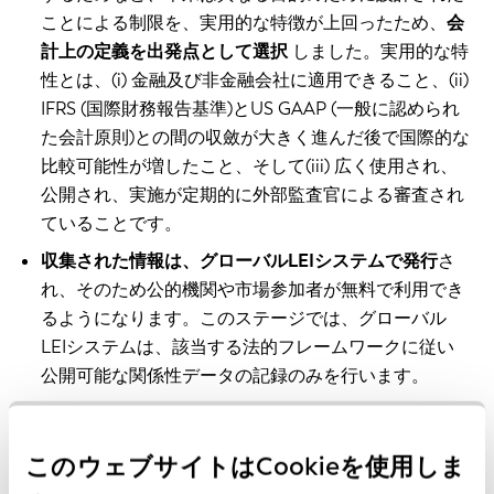
ことによる制限を、実用的な特徴が上回ったため、
会
計上の定義を出発点として選択
しました。実用的な特
性とは、(i) 金融及び非金融会社に適用できること、(ii)
IFRS (国際財務報告基準)とUS GAAP (一般に認められ
た会計原則)との間の収斂が大きく進んだ後で国際的な
比較可能性が増したこと、そして(iii) 広く使用され、
公開され、実施が定期的に外部監査官による審査され
ていることです。
収集された情報は、グローバルLEIシステムで発行
さ
れ、そのため公的機関や市場参加者が無料で利用でき
るようになります。このステージでは、グローバル
LEIシステムは、該当する法的フレームワークに従い
公開可能な関係性データの記録のみを行います。
事業体は関係性情報をグローバルLEIシステムのLEI発
行組織に報告します。
そしてLEI発行組織が、入手可
このウェブサイトはCookieを使用しま
能であれば公開文書(例えば、監査を受けた連結財務諸