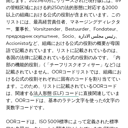
開します。2023年6月にリリースされた現行版には、89
の管轄区域における約250の法的形態に対応する2000
以上の組織における公式の役割が含まれています。この
リストには、最高経営責任者、マネージングディレクタ
ー、董事长、Vorsitzender、Bestuurder、Fondateur、
председник скупштине、Socio、رئيس مجلس الادارة、
Accionistaなど、組織における公式の役割の概要が母国
語で記載されています。リストに記載されているのは、
各国の法律に記載されている公式の役割のみです。「内
部の機能的役割」 (「チーフリスクオフィサー」など) は
記載されていません。OORコードリストでは、組織にお
ける公式の役割それぞれに固有のコードを割り当ててい
ます。このため、リストに記載されているOORコード
は、関連する
法人形態 (ELF) コード
に直接関連していま
す。OORコードは、基本のラテン文字を使った6文字の
英数字コードです。
OORコードは、ISO 5009標準によって定義された標準