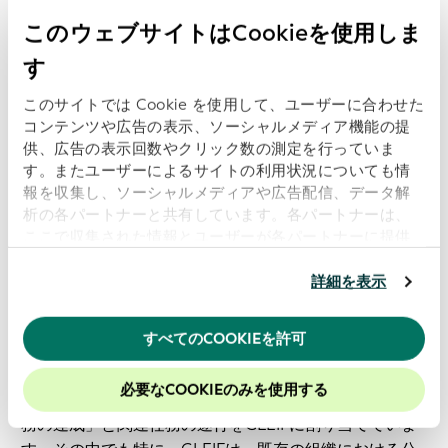
在する取引主体の文書、および各組織主体に固有の手続
きを参照する必要があること」を定めています。
このウェブサイトはCookieを使用しま
す
ISOは、「組織を代表して行動する人物の公式の役割を
理解することは、商業と規制の両方のやり取りおよび義
このサイトでは Cookie を使用して、ユーザーに合わせた
務を果たすうえで重要な考慮事項である。この傾向は、
コンテンツや広告の表示、ソーシャルメディア機能の提
供、広告の表示回数やクリック数の測定を行っていま
私たちがグローバルなデジタル経済の創造と持続に向け
す。またユーザーによるサイトの利用状況についても情
て進む中、デジタル世界、とりわけ金融サービスにおけ
報を収集し、ソーシャルメディアや広告配信、データ解
るエンゲージメントおよびやり取りで顕著である」と指
析の各パートナーと共有しています。各パートナーは、
摘しています。
ここで収集された情報とユーザーが各パートナーに提供
した他の情報、ユーザーが各パートナーのサービスを使
OORコードリストの維持におけるGLEIFの役割
用したときに収集した他の情報を組み合わせて使用する
詳細を表示
ことがあります。
当ウェブサイトの使用を続行するとク
ISOは、ISO技術委員会68金融サービスのメンバーで構
ッキーに同意したことになります。
すべてのCOOKIEを許可
成されるISO 5009標準に関連する維持機関を設置してい
当社のウェブサイトでのエクスペリエンスを向上させる
ます。維持機関事務局にはスイス規格協会（SNV）が任
ために、Cookieを有効にしておくことをお勧めします。
必要なCOOKIEのみを使用する
命されており、SNVは、「維持機関の事務局としての義
務の達成」と関連任務の遂行をGLEIFに割り当てていま