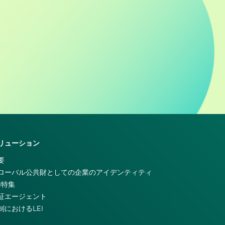
リューション
要
ローバル公共財としての企業のアイデンティティ
EI特集
証エージェント
制におけるLEI