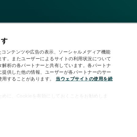
ます
わせたコンテンツや広告の表示、ソーシャルメディア機能
ます。またユーザーによるサイトの利用状況について
タ解析の各パートナーと共有しています。各パートナ
に提供した他の情報、ユーザーが各パートナーのサー
する:
使用することがあります。
当ウェブサイトの使用を続
めに、Cookieを有効にしておくことをお勧めしま
利用規約
LEIデータ利用規約
AI利用規約
プライバシーポリシー
クッキー
サイトマップ