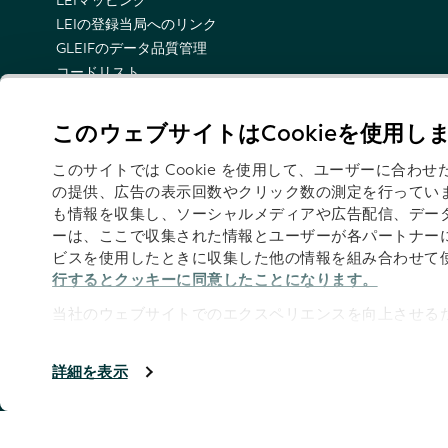
LEIマッピング
LEIの登録当局へのリンク
GLEIFのデータ品質管理
コードリスト
LEI名前空間
LEIのセマンティック表示
このウェブサイトはCookieを使用し
技術的な最新情報の電子メール通知
このサイトでは Cookie を使用して、ユーザーに合
の提供、広告の表示回数やクリック数の測定を行ってい
も情報を収集し、ソーシャルメディアや広告配信、デー
ーは、ここで収集された情報とユーザーが各パートナー
フォロー
ビスを使用したときに収集した他の情報を組み合わせて
行するとクッキーに同意したことになります。
当社のウェブサイトでのエクスペリエンスを向上させるた
す。
奥付
著作権はGLEIFに帰属します 2026
詳細を表示