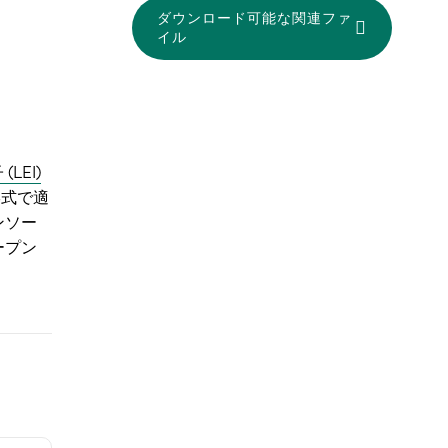
ダウンロード可能な関連ファ
イル
LEI)
類形式で適
ンソー
ープン