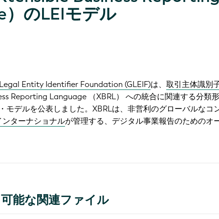
ge）のLEIモデル
Legal Entity Identifier Foundation (GLEIF)
は、
取引主体識別子 (
usiness Reporting Language （XBRL） への統合に関連する分
・モデルを公表しました。XBRLは、非営利のグローバルなコ
Lインターナショナル
が管理する、デジタル事業報告のためのオ
ド可能な関連ファイル