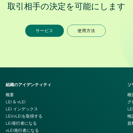
取引相手の決定を可能にします
サービス
使用方法
組織のアイデンティティ
ソ
概要
概
LEI & vLEI
グ
LEI インデックス
L
LEI/vLEIを取得する
検
LEI発行者になる
規
vLEI発行者になる