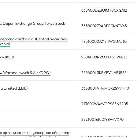
635400DZBUIMTBCXGA12
c. (Japan Exchange Group/Tokyo Stock
353800279ADEFGKNTV65
 depotna družba d.d. (Central Securities
48510000JZ17NWGUA510
venia)
ory (KSD)
9884008RRMX1X5HV6625
w Wartościowych S.A. (KDPW)
259400L3KBYEVNHEJF55
dia Limited (LEIL)
335800FVH4MOKZS9VH40
213800WAVVOPS85N2205
222100T6ICDIY8V4VX70
я организация акционерное общество