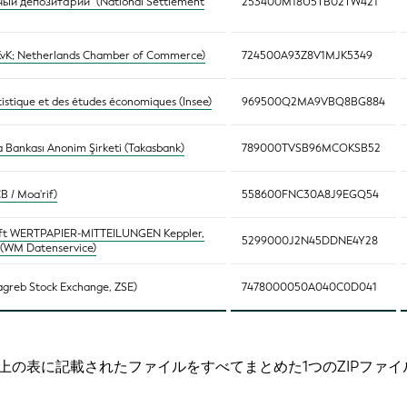
й депозитарий" (National Settlement
253400M18U5TB02TW421
KvK; Netherlands Chamber of Commerce)
724500A93Z8V1MJK5349
atistique et des études économiques (Insee)
969500Q2MA9VBQ8BG884
a Bankası Anonim Şirketi (Takasbank)
789000TVSB96MCOKSB52
B / Moa'rif)
558600FNC30A8J9EGQ54
ft WERTPAPIER-MITTEILUNGEN Keppler,
5299000J2N45DDNE4Y28
(WM Datenservice)
agreb Stock Exchange, ZSE)
7478000050A040C0D041
上の表に記載されたファイルをすべてまとめた1つのZIPファイ