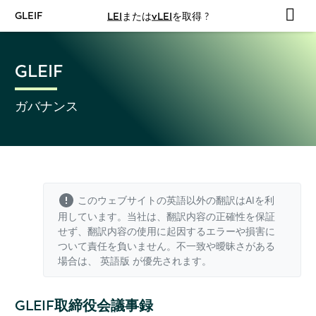
GLEIF
LEI
または
vLEI
を取得 ?
GLEIF
ガバナンス
このウェブサイトの英語以外の翻訳はAIを利
用しています。当社は、翻訳内容の正確性を保証
せず、翻訳内容の使用に起因するエラーや損害に
ついて責任を負いません。不一致や曖昧さがある
場合は、
英語版
が優先されます。
GLEIF取締役会議事録