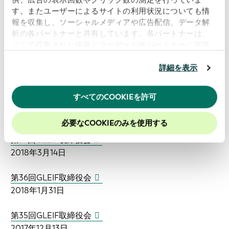
2018年10月25日
す。またユーザーによるサイトの利用状況についても情
報を収集し、ソーシャルメディアや広告配信、データ解
第40回GLEIF取締役会
析の各パートナーと共有しています。各パートナーは、
2018年8月30日
ここで収集された情報とユーザーが各パートナーに提供
した他の情報、ユーザーが各パートナーのサービスを使
第39回GLEIF取締役会
用したときに収集した他の情報を組み合わせて使用する
詳細を表示
2018年6月25日
ことがあります。
当ウェブサイトの使用を続行するとク
ッキーに同意したことになります。
すべてのCOOKIEを許可
第38回GLEIF取締役会
当社のウェブサイトでのエクスペリエンスを向上させる
2018年5月15日
ために、Cookieを有効にしておくことをお勧めします。
必要なCOOKIEのみを使用する
第37回GLEIF取締役会
2018年3月14日
第36回GLEIF取締役会
2018年1月31日
第35回GLEIF取締役会
2017年12月13日