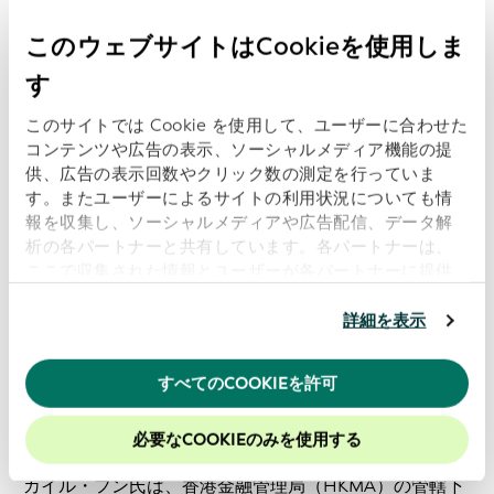
内でデータの利用と管理を中心とした複数の職務を歴任
してきました。
このウェブサイトはCookieを使用しま
す
これらの役割を通じて、組織内の主要な識別子としての
LEIの採用を推進しています。システム、データセッ
このサイトでは Cookie を使用して、ユーザーに合わせた
ト、プロセス間のより効率的な統合と相互運用性を可能
コンテンツや広告の表示、ソーシャルメディア機能の提
にするだけでなく、分析とレポート作成において、組織
供、広告の表示回数やクリック数の測定を行っていま
データを調和させる強力なツールとしての価値を高めて
す。またユーザーによるサイトの利用状況についても情
報を収集し、ソーシャルメディアや広告配信、データ解
います。
析の各パートナーと共有しています。各パートナーは、
ここで収集された情報とユーザーが各パートナーに提供
した他の情報、ユーザーが各パートナーのサービスを使
用したときに収集した他の情報を組み合わせて使用する
詳細を表示
カイル ハング
ことがあります。
当ウェブサイトの使用を続行するとク
ッキーに同意したことになります。
金融市場インフラサービス部門長
すべてのCOOKIEを許可
金融インフラ部
当社のウェブサイトでのエクスペリエンスを向上させる
ために、Cookieを有効にしておくことをお勧めします。
香港金融管理局
必要なCOOKIEのみを使用する
カイル・フン氏は、香港金融管理局（HKMA）の管轄下