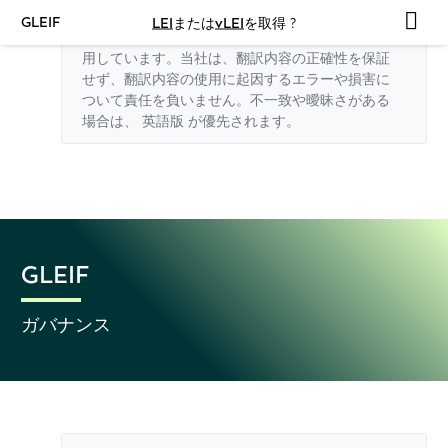
GLEIF
LEI
または
vLEI
を取得 ?
このウェブサイトの英語以外の翻訳はAIを利
用しています。当社は、翻訳内容の正確性を保証
せず、翻訳内容の使用に起因するエラーや損害に
ついて責任を負いません。不一致や曖昧さがある
場合は、
英語版
が優先されます。
GLEIF
ガバナンス