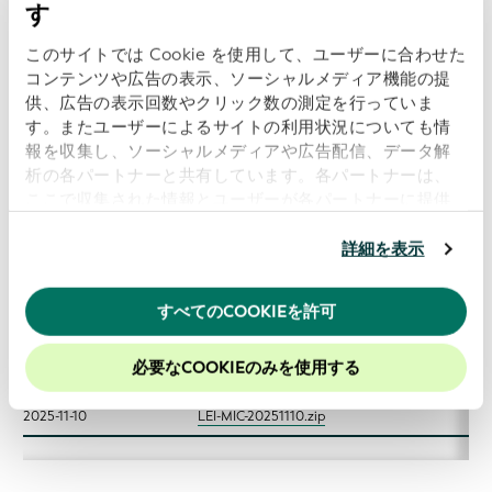
す
2026-07-13
LEI-MIC-20260713.zip
このサイトでは Cookie を使用して、ユーザーに合わせた
2026-06-08
LEI-MIC-20260608.zip
コンテンツや広告の表示、ソーシャルメディア機能の提
供、広告の表示回数やクリック数の測定を行っていま
2026-05-11
LEI-MIC-20260511.zip
す。またユーザーによるサイトの利用状況についても情
2026-04-13
LEI-MIC-20260413.zip
報を収集し、ソーシャルメディアや広告配信、データ解
析の各パートナーと共有しています。各パートナーは、
2026-03-09
LEI-MIC-20260309.zip
ここで収集された情報とユーザーが各パートナーに提供
した他の情報、ユーザーが各パートナーのサービスを使
2026-02-10
LEI-MIC-20260210.zip
用したときに収集した他の情報を組み合わせて使用する
詳細を表示
2026-02-09
LEI-MIC-20260209.zip
ことがあります。
当ウェブサイトの使用を続行するとク
ッキーに同意したことになります。
2026-01-20
LEI-MIC-20260120.zip
すべてのCOOKIEを許可
当社のウェブサイトでのエクスペリエンスを向上させる
2026-01-12
LEI-MIC-20260112.zip
ために、Cookieを有効にしておくことをお勧めします。
必要なCOOKIEのみを使用する
2025-12-08
LEI-MIC-20251208.zip
2025-11-10
LEI-MIC-20251110.zip