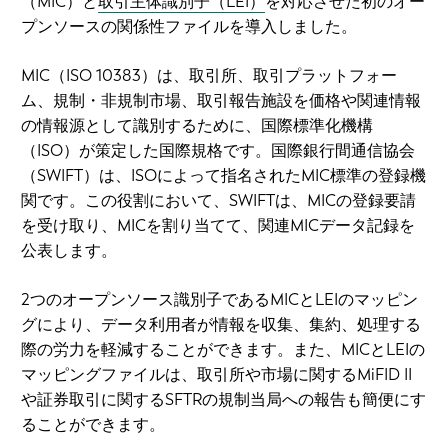
（MIC）と
取引主体識別子（LEI）
を対応させた初のオー
プンソースの関係性ファイルを導入しました。
MIC（ISO 10383）は、取引所、取引プラットフォー
ム、規制・非規制市場、取引報告施設を価格や関連情報
の情報源として識別するために、国際標準化機構
（ISO）が策定した国際規格です。国際銀行間通信協会
（SWIFT）は、ISOによって指名されたMIC標準の登録機
関です。この役割において、SWIFTは、MICの登録要請
を受け取り、MICを割り当てて、関連MICデータ記録を
公表します。
2つのオープンソース識別子であるMICとLEIのマッピン
グにより、データ利用者が情報を収集、集約、処理する
際の労力を軽減することができます。また、MICとLEIの
マッピングファイルは、取引所や市場に関するMiFID II
や証券取引に関するSFTRの規制当局への報告も簡便にす
ることができます。