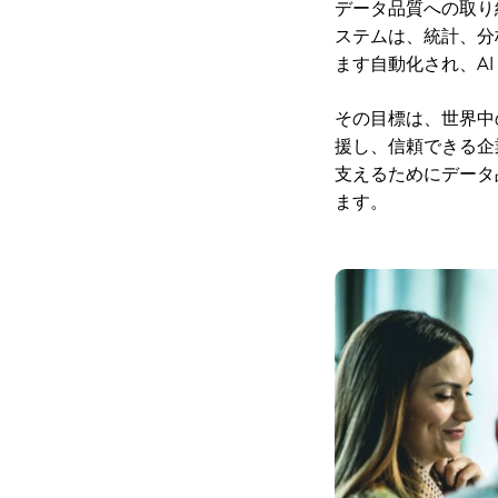
データ品質への取り
ステムは、統計、分
ます自動化され、A
その目標は、世界中
援し、信頼できる企
支えるためにデータ
ます。