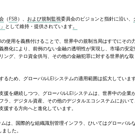
会
（
FSB
）、
および規制監視
委員会のビジョンと指針に沿い、
財」
として維持・提供されています
。
EIの使用を義務付けることで、世界中の規制当局はすでにその
義務化により、前例のない金融の透明性が実現し、市場の安定
リング、テロ資金供与、その他の金融犯罪に対する世界的な取
するため、グローバルLEIシステムの適用範囲は拡大していま
支援を継続しつつ、グローバルLEIシステムは、世界中の企業
フラ、デジタル資産、その他のデジタルエコシステムにおいて
支援する方向へと進化しています。
ステムは、国際的な組織識別管理インフラ、ひいてはグローバル
しました。