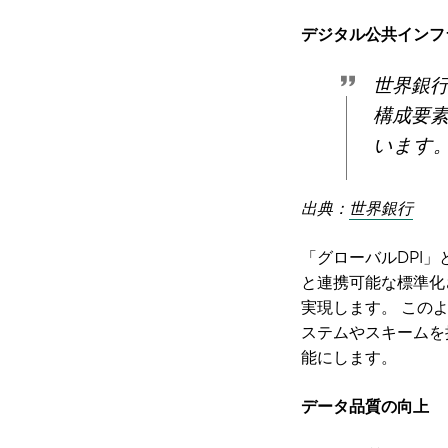
デジタル公共インフ
世界銀
構成要
います
出典：
世界銀行
「グローバルDPI」
と連携可能な標準化
実現します。 この
ステムやスキームを
能にします。
データ品質の向上