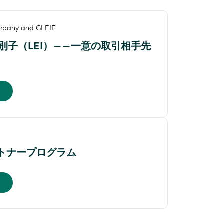
mpany and GLEIF
別子（LEI）――一意の取引相手先
ートナープログラム