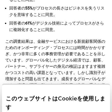
回答者の
55%
がプロセスの長さはビジネスを失うリス
クを意味することに同意。
回答者の
61%
がデジタル技術によってプロセスがさら
に複雑化することに同意。
この調査結果は、金融サービスにおける新規顧客関係の
ためのオンボーディング・プロセスには時間がかかりす
ぎ、かつ非常に多くの事務管理が必要であることを示し
ています。グローバル化したデジタル経済では、顧客、
パートナー、サプライヤーの身元の検証はますます複雑
かつコストの高い課題となっています。しかし識別子が
増加すると問題も出てきます。成長するグローバルなデ
ジタル経済を潤滑に動かすには識別子が非常に重大な役
割を果たすため、そのような問題は解決する必要があり
このウェブサイトはCookieを使用しま
ます。
す
顧客関係が成立した後でさえ負担は継続します。顧客デ