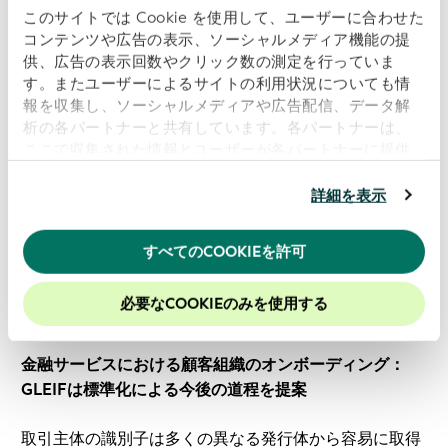
ータは、取引関係全般を通じて最新状態を維持しなけれ
このサイトでは Cookie を使用して、ユーザーに合わせた
コンテンツや広告の表示、ソーシャルメディア機能の提
ばなりません。これには名刺情報および所有権構造の変
供、広告の表示回数やクリック数の測定を行っていま
更の定期的な検証が含まれます。
す。またユーザーによるサイトの利用状況についても情
報を収集し、ソーシャルメディアや広告配信、データ解
この調査によって、問題の核心は取引主体識別の標準化
析の各パートナーと共有しています。各パートナーは、
アプローチがないことだと判明しました。その結果、回
ここで収集された情報とユーザーが各パートナーに提供
答者の54%が、同一の取引主体に対して異なる取引主体
した他の情報、ユーザーが各パートナーのサービスを使
識別子を用いることにより、異なる参照データセットへ
用したときに収集した他の情報を組み合わせて使用する
詳細を表示
の更新に不一致が生じることに同意しています。調査対
ことがあります。
当ウェブサイトの使用を続行するとク
ッキーに同意したことになります。
象となった人々の58%は、関連の参照データが更新され
すべてのCOOKIEを許可
ていないと回答し、46%は異なる出所の参照データが矛
当社のウェブサイトでのエクスペリエンスを向上させる
盾していると答え、49%が同じIDが別の取引主体に使用
ために、Cookieを有効にしておくことをお勧めします。
必要なCOOKIEのみを使用する
されていると答えました。
金融サービスにおける顧客組織のオンボーディング：
GLEIFは標準化による今後の道程を提案
取引主体の識別子は多くの異なる発行体から容易に取得