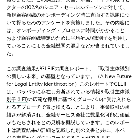
クターの102名のシニア・セールスパーソンに対して、
新規顧客組織のオンボーディング時に直面する課題につ
いて探るためのアンケートを実施しました。その内容に
は、オンボーディング・プロセスに時間がかかること、
および顧客組織特定のために平均4つの識別子を利用し
ていることによる金融機関の混乱などが含まれていまし
た。
この調査結果がGLEIFの調査レポート、
「取引主体識別
の新しい未来」の基盤となっています。（
A New Future
for Legal Entity Identification
）
このレポートでGLEIF
は、バラバラに存在し分断されている情報を
取引主体識
別子 (LEI)
の広範な採用に基づくグローバルに受け入れら
れるアプローチで置き換えることにより、事業取引の複
雑さが解消され、金融サービス会社に数量化可能な価値
がもたらされるとの見解を概説しています。このレポー
トは調査結果の詳細を記載した別の文書と共に、本ペー
ジの末尾からダウンロードすることができます。