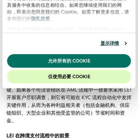
其服务中收集的信息相结合。如果您继续使用我们的网
Ceviant 与尼日利亚一家寻求金融服务的实体合作时，它
站，即表示您同意我们的 Cookie。如需了解更多信息，请
可提供自身的 LEI，后者使信任和信心达到该地区罕见的
参阅我们的
隐私政策
。
水平。
为了改进您在我们网站上的体验，建议不要关闭 Cookie。
McKinsey 代表 GLEIF 开展的研究
得出结论：更广泛地采
显示详情
用 LEI 每年可为全球银行业节省 20 亿至 40 亿美元的引
入成本。这代表有可能从该行业每年在这项事务上超过
400 亿美元的总支出中节省 5% 至 10% 的巨大金额。
允许所有的 COOKIE
LEI 未来还有可能促成人们所说的“永久 KYC”（简称
仅使用必要 COOKIE
pKYC），而这是确保引入数据和风险特征保持最新的关
键。如果各个司法管辖区在 AML 法规中一致要求采用 LEI
开展客户尽职调查，则它有可能在 KYC 流程自动化中发挥
关键作用，从而为各种利益相关者（包括金融机构、供应
链组织、大型企业和其他受监管的公司）节省时间和资
金。
LEI 在跨境支付流程中的前景