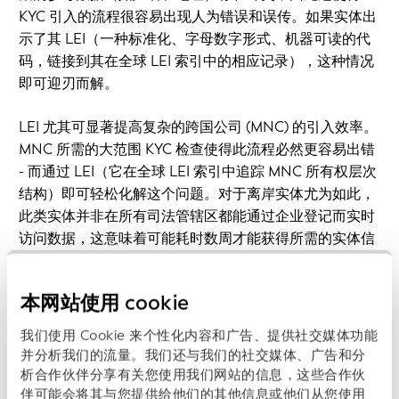
KYC 引入的流程很容易出现人为错误和误传。如果实体出
示了其 LEI（一种标准化、字母数字形式、机器可读的代
码，链接到其在全球 LEI 索引中的相应记录），这种情况
即可迎刃而解。
LEI 尤其可显著提高复杂的跨国公司 (MNC) 的引入效率。
MNC 所需的大范围 KYC 检查使得此流程必然更容易出错
- 而通过 LEI（它在全球 LEI 索引中追踪 MNC 所有权层次
结构）即可轻松化解这个问题。对于离岸实体尤为如此，
此类实体并非在所有司法管辖区都能通过企业登记而实时
访问数据，这意味着可能耗时数周才能获得所需的实体信
息（如果有的话）。
本网站使用 cookie
LEI 还有可能让寻求在新兴市场开展业务的公司受益。对
于在全球开展业务的跨国公司，在新兴市场收购新的业务
我们使用 Cookie 来个性化内容和广告、提供社交媒体功能
合作伙伴时常常遇到与 KYC 相关的问题。LEI 是这个问题
并分析我们的流量。我们还与我们的社交媒体、广告和分
现成的解决方案，因为它提供 KYC 的基础起点，即连接到
析合作伙伴分享有关您使用我们网站的信息，这些合作伙
描述实体的关键参考数据的全球可信身份。例如，当
伴可能会将其与您提供给他们的其他信息或他们从您使用