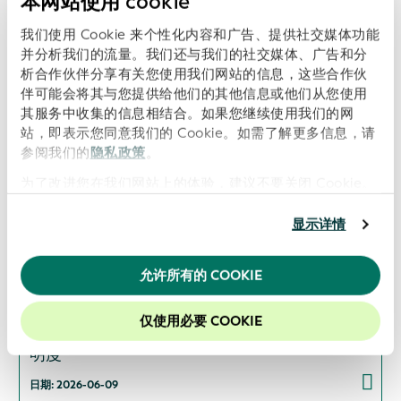
本网站使用 cookie
Open Supply Hub、维基媒体德国分会和
Wikirate International加入GLEIF的全球开放数
我们使用 Cookie 来个性化内容和广告、提供社交媒体功能
据集成网络（GODIN），以推动数据互操作
性，促进透明度、可持续性和数字信任
并分析我们的流量。我们还与我们的社交媒体、广告和分
析合作伙伴分享有关您使用我们网站的信息，这些合作伙
日期: 2026-07-16
伴可能会将其与您提供给他们的其他信息或他们从您使用
其服务中收集的信息相结合。如果您继续使用我们的网
站，即表示您同意我们的 Cookie。如需了解更多信息，请
参阅我们的
隐私政策
。
ISITC与GLEIF启动合作，以支持行业最佳实践和
为了改进您在我们网站上的体验，建议不要关闭 Cookie。
数据透明度
显示详情
日期: 2026-06-16
允许所有的 COOKIE
GLEIF 与全球能源监测组织（Global Energy
仅使用必要 COOKIE
Monitor）携手合作，提升能源资产所有权的透
明度
日期: 2026-06-09