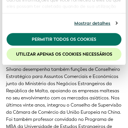
outras informações que você forneceu a eles ou que
de Finanças e Assuntos Jurídicos, Vice-Presidente de
eles possam ter coletado quando de sua utilização
Finanças para a Ásia-Pacífico e Vice-Presidente
de seus serviços. Ao continuar a utilizar nosso
website você estará concordando com nossos
Global de Finanças. Liderou as operações financeiras
Mostrar detalhes
cookies. Consulte informações adicionais em nossa
em quinze entidades na China, Coreia, Japão e
Política de Privacidade
.
Vietname. A sua liderança contribuiu para um
PERMITIR TODOS OS COOKIES
crescimento significativo dos negócios e para a
Recomendamos a habilitação de cookies para uma
melhor experiência em nosso site.
transformação operacional nas unidades de negócio
UTILIZAR APENAS OS COOKIES NECESSÁRIOS
da Gentherm na Ásia e a nível global.
Silvano desempenha também funções de Conselheiro
Estratégico para Assuntos Comerciais e Económicos
junto do Ministério dos Negócios Estrangeiros da
República de Malta, apoiando as empresas maltesas
no seu envolvimento com os mercados asiáticos. Nos
últimos vinte anos, integrou o Conselho de Supervisão
da Câmara de Comércio da União Europeia na China.
Foi também professor convidado no Programa de
MBA da Universidade de Estudos Estrangeiros de