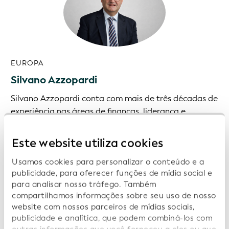
EUROPA
Silvano Azzopardi
Silvano Azzopardi conta com mais de três décadas de
experiência nas áreas de finanças, liderança e
participação em conselhos de administração na
Europa, Ásia e África. Atualmente, desempenha as
Este website utiliza cookies
funções de Diretor Financeiro do Grupo na Hudson
Holdings Ltd., um grupo multinacional de retalho e
Usamos cookies para personalizar o conteúdo e a
publicidade, para oferecer funções de mídia social e
distribuição que opera em oito países.
para analisar nosso tráfego. Também
compartilhamos informações sobre seu uso de nosso
Antes de ingressar na Hudson, Silvano passou mais de
website com nossos parceiros de mídias sociais,
vinte anos na Ásia na Gentherm Inc., onde ocupou
publicidade e analítica, que podem combiná-los com
vários cargos de direção, incluindo o de Diretor-Geral