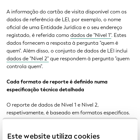
A informação do cartão de visita disponível com os
dados de referência de LEI, por exemplo, o nome
oficial de uma Entidade Jurídica e o seu endereço
registado, é referida como
dados de "Nível 1"
. Estes
dados fornecem a resposta à pergunta "quem é
quem". Além disso, o conjunto de dados de LEI inclui
dados de "Nível 2"
que respondem à pergunta "quem
controla quem".
Cada formato de reporte é definido numa
especificação técnica detalhada
O reporte de dados de Nível 1 e Nível 2,
respetivamente, é baseado em formatos específicos.
Cada formato de reporte é definido num documento
Este website utiliza cookies
de especificação pormenorizado e numa definição de