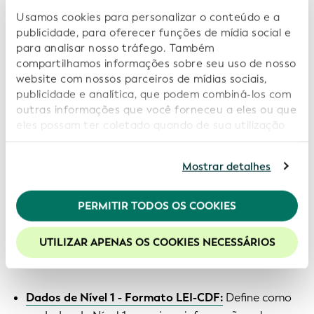
esquema XML (XSD) que impõe uma qualidade
Usamos cookies para personalizar o conteúdo e a
mínima de dados. Um ficheiro que não passe na
publicidade, para oferecer funções de mídia social e
validação XSD não pode ser incluído nos
Arquivos
para analisar nosso tráfego. Também
Concatenados GLEIF
e no
Global LEI Index
. O
compartilhamos informações sobre seu uso de nosso
esquema define:
website com nossos parceiros de mídias sociais,
publicidade e analítica, que podem combiná-los com
outras informações que você forneceu a eles ou que
A estrutura de cada elemento de dados.
eles possam ter coletado quando de sua utilização
As listas de códigos associadas.
de seus serviços. Ao continuar a utilizar nosso
website você estará concordando com nossos
Os atributos dos elementos de dados associados.
Mostrar detalhes
cookies. Consulte informações adicionais em nossa
Política de Privacidade
.
Os documentos de especificação técnica também
PERMITIR TODOS OS COOKIES
contêm definições concisas dos elementos de dados.
Recomendamos a habilitação de cookies para uma
melhor experiência em nosso site.
Estas especificações estão disponíveis para Baixar
UTILIZAR APENAS OS COOKIES NECESSÁRIOS
nas seguintes páginas dedicadas do sítio Web da
GLEIF:
Dados de Nível 1 - Formato LEI-CDF:
Define como