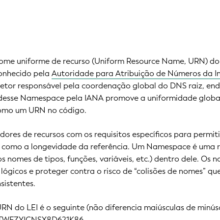
e uniforme de recurso (Uniform Resource Name, URN) do Id
econhecido pela
Autoridade para Atribuição de Números da In
setor responsável pela coordenação global do DNS raiz, end
desse Namespace pela IANA promove a uniformidade global
como um URN no código.
dores de recursos com os requisitos específicos para permit
 como a longevidade da referência. Um Namespace é uma r
(os nomes de tipos, funções, variáveis, etc.) dentro dele. O
lógicos e proteger contra o risco de “colisões de nomes” q
sistentes.
RN do LEI é o seguinte (não diferencia maiúsculas de minús
7LTWFZYICNSX8D621K86