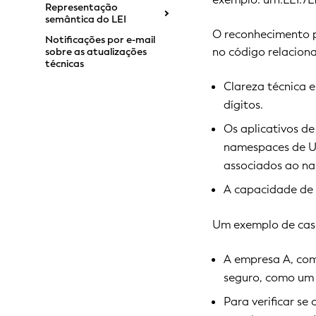
Representação
semântica do LEI
O reconhecimento p
Notificações por e-mail
no código relacion
sobre as atualizações
técnicas
Clareza técnica 
dígitos.
Os aplicativos de
namespaces de URN
associados ao n
A capacidade de 
Um exemplo de caso
A empresa A, com
seguro, como um c
Para verificar s