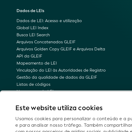
Dados de LEIs
Dados de LEI: Acesso e utilização
Global LEI Index
Busca LEI Search
Arquivos Concatenados GLEIF
Arquivos Golden Copy GLEIF e Arquivos Delta
API da GLEIF
Mapeamento de LEI
Vinculação do LEI às Autoridades de Registro
Gestão da qualidade de dados da GLEIF
Listas de códigos
Namespace do LEI
Representação semântica do LEI
Notificações por e-mail sobre as atualizações
Este website utiliza cookies
técnicas
Usamos cookies para personalizar o conteúdo e a pub
e para analisar nosso tráfego. Também compartilha
com nossos parceiros de mídias sociais, publicidade