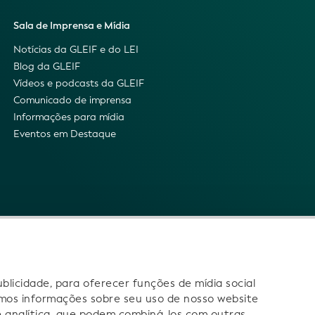
Sala de Imprensa e Mídia
Notícias da GLEIF e do LEI
Blog da GLEIF
Vídeos e podcasts da GLEIF
Comunicado de imprensa
Informações para mídia
Eventos em Destaque
licidade, para oferecer funções de mídia social
mos informações sobre seu uso de nosso website
 e analítica, que podem combiná-los com outras