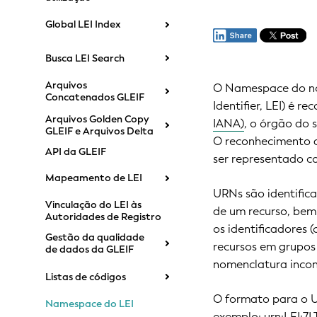
Global LEI Index
Busca LEI Search
Arquivos
O Namespace do nom
Concatenados GLEIF
Identifier, LEI) é r
Arquivos Golden Copy
IANA)
, o órgão do 
GLEIF e Arquivos Delta
O reconhecimento 
API da GLEIF
ser representado 
Mapeamento de LEI
URNs são identifica
Vinculação do LEI às
de um recurso, bem
Autoridades de Registro
os identificadores 
Gestão da qualidade
recursos em grupos 
de dados da GLEIF
nomenclatura incon
Listas de códigos
O formato para o U
Namespace do LEI
exemplo: urn:LEI: